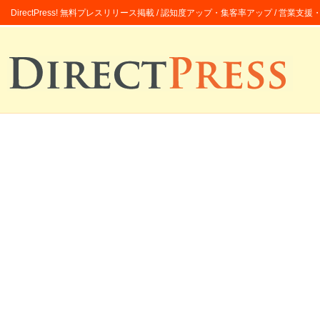
DirectPress! 無料プレスリリース掲載 / 認知度アップ・集客率アップ / 営業支