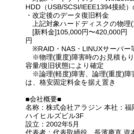
HDD（USB/SCSI/IEEE139
・改定後のデータ復旧料金
上記対象ハードディスクの物理(
[新料金]105,000円〜420,000円 [
円
※RAID・NAS・LINUXサーバ
※物理(重度)障害時のお見積もり
容量/復旧状態により確定
※論理(軽度)障害、論理(重度)障
は、格安固定料金を据え置き
■会社概要■
名称：株式会社アラジン 本社：福岡
ハイヒルズビル3F
設立：2002年5月
代表者：代表取締役 長濱慶直 資本金