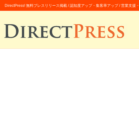
DirectPress! 無料プレスリリース掲載 / 認知度アップ・集客率アップ / 営業支