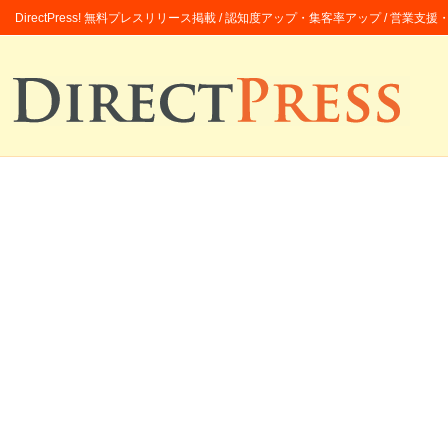
DirectPress! 無料プレスリリース掲載 / 認知度アップ・集客率アップ / 営業支