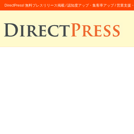
DirectPress! 無料プレスリリース掲載 / 認知度アップ・集客率アップ / 営業支