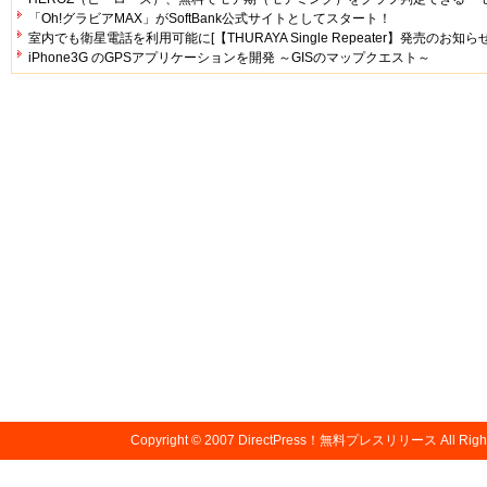
「Oh!グラビアMAX」がSoftBank公式サイトとしてスタート！
室内でも衛星電話を利用可能に[【THURAYA Single Repeater】発売のお知ら
iPhone3G のGPSアプリケーションを開発 ～GISのマップクエスト～
Copyright © 2007
DirectPress！無料プレスリリース
All Righ