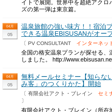
イトで展開。世界中を超絶アクロ
ズの第一弾は東京篇。
温泉旅館の強い味方！！宿泊
04月
できる温泉EBISUSANがオー
05
〔 PV CONSULTANT
インターネッ
全国の格安温泉プランが探せる、温泉
しました。 http://www.ebisusan.net
無料メールセミナー【知らな
04月
み客」のつくりかた】開始
05
〔 有限会社アクト・ブレイン
セミ
〕
有限会社アクト・ブレイン（所在