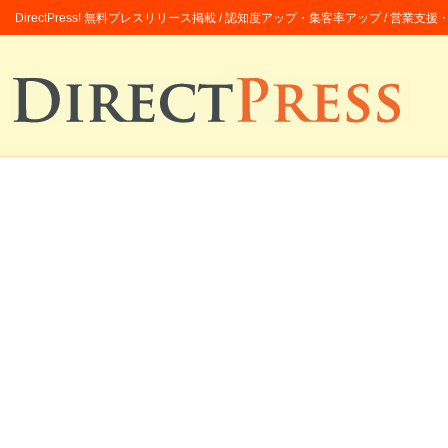
DirectPress! 無料プレスリリース掲載 / 認知度アップ・集客率アップ / 営業支