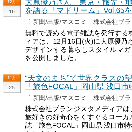
大原優乃さん、東京・旅先・
12月
を語る「マドリーム」Vol.65
16
〔 新聞/出版/マスコミ 株式会社
無料で読める電子雑誌を発行する
ィアは、12月16日(火)に大原優
デザインする暮らしスタイルマガジン
を公開しました。
“天文のまち”で世界クラスの望
11月
「旅色FOCAL」岡山県 浅口
25
〔 新聞/出版/マスコミ 株式会社
株式会社ブランジスタメディアは
旅好きの好奇心をくすぐるローカ
誌「旅色FOCAL」岡山県 浅口市特