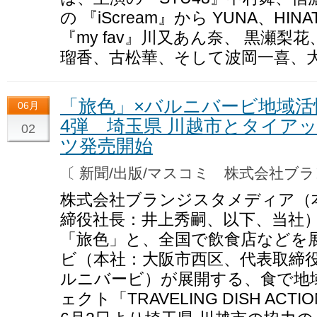
の 『iScream』から YUNA、H
『my fav』川又あん奈、 黒瀬
瑠香、古松華、そして波岡一喜、
「旅色」×バルニバービ地域
06月
4弾 埼玉県 川越市とタイア
02
ツ発売開始
〔 新聞/出版/マスコミ 株式会社
株式会社ブランジスタメディア（
締役社長：井上秀嗣、以下、当社
「旅色」と、全国で飲食店などを
ビ（本社：大阪市西区、代表取締
ルニバービ）が展開する、食で地
ェクト「TRAVELING DISH A