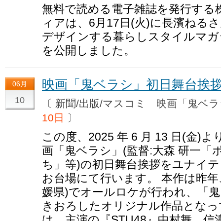
無料で読める電子雑誌を発行する
ィアは、6月17日(火)に長濱ねる
デザインする暮らしスタイルマガジン
を公開しました。
映画「鬼ベラシ」初日舞台挨拶
06月
10
〔 新聞/出版/マスコミ 映画「鬼
10日
〕
この度、2025 年 6 月 13 日(
画「鬼ベラシ」(監督:大森 研一
ち」等)の初日舞台挨拶をユナイテ
お台場にて行います。 本作は昨年
媛県)でオールロケが行われ、「
きおろしたオリジナル作品となって
は、主演の『STU48』中村舞、