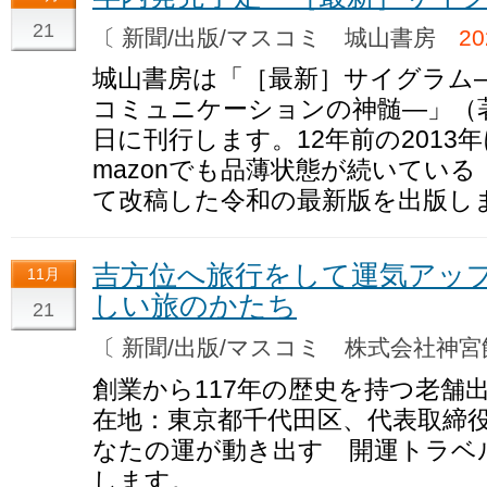
21
〔 新聞/出版/マスコミ 城山書房
2
城山書房は「［最新］サイグラム
コミュニケーションの神髄―」（著
日に刊行します。12年前の2013
mazonでも品薄状態が続いてい
て改稿した令和の最新版を出版し
吉方位へ旅行をして運気アップ
11月
しい旅のかたち
21
〔 新聞/出版/マスコミ 株式会社神
創業から117年の歴史を持つ老舗
在地：東京都千代田区、代表取締
なたの運が動き出す 開運トラベル
します。