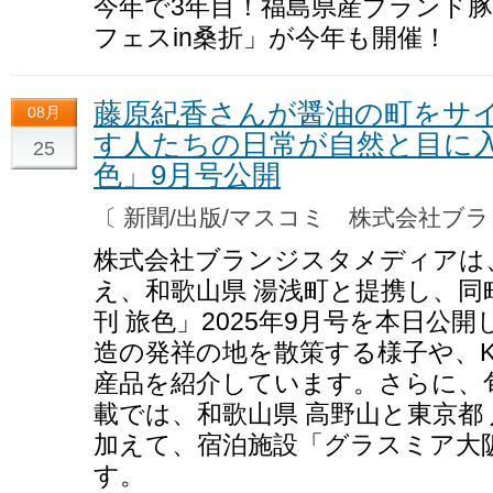
今年で3年目！福島県産ブランド
フェスin桑折」が今年も開催！
藤原紀香さんが醤油の町をサ
08月
す人たちの日常が自然と目に入
25
色」9月号公開
〔 新聞/出版/マスコミ 株式会社
株式会社ブランジスタメディアは
え、和歌山県 湯浅町と提携し、同
刊 旅色」2025年9月号を本日公
造の発祥の地を散策する様子や、K
産品を紹介しています。さらに、
載では、和歌山県 高野山と東京都
加えて、宿泊施設「グラスミア大
す。