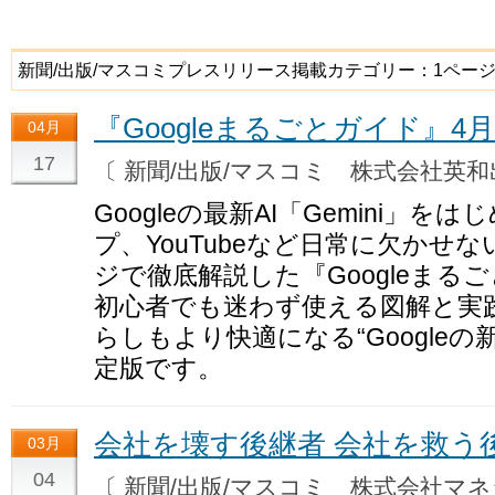
新聞/出版/マスコミプレスリリース掲載カテゴリー：1ペー
『Googleまるごとガイド』4月
04月
17
〔 新聞/出版/マスコミ 株式会社英
Googleの最新AI「Gemini」
プ、YouTubeなど日常に欠かせない
ジで徹底解説した『Googleま
初心者でも迷わず使える図解と実
らしもより快適になる“Google
定版です。
会社を壊す後継者 会社を救う
03月
04
〔 新聞/出版/マスコミ 株式会社