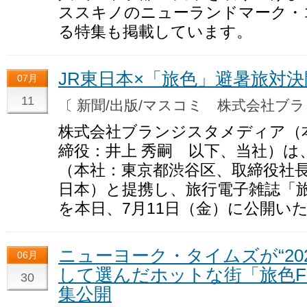
ススキノのニューランドマーク・
る特集も掲載しています。
JR東日本×「旅色」避暑旅対決
07月
11
〔 新聞/出版/マスコミ 株式会社
株式会社ブランジスタメディア（
締役：井上 秀嗣 以下、当社）は
（本社：東京都渋谷区、取締役社長
日本）と提携し、旅行電子雑誌「
を本日、7月11日（金）に公開い
ニューヨーク・タイムズが“20
06月
して選んだホットな街「旅色FO
30
集公開