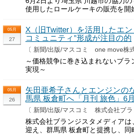
6月2日より埼玉県 川越市の協力
使用したロールケーキの販売を開
X（旧Twitter）を活用した
05月
コミュニティ”形成が注目の的
27
〔 新聞/出版/マスコミ one move
～価格競争に巻き込まれないブラ
実現～
矢田亜希子さんとエンジンの
05月
馬県 板倉町へ「月刊 旅色」6
26
〔 新聞/出版/マスコミ 株式会社
株式会社ブランジスタメディアは
迎え、群馬県 板倉町と提携し、同