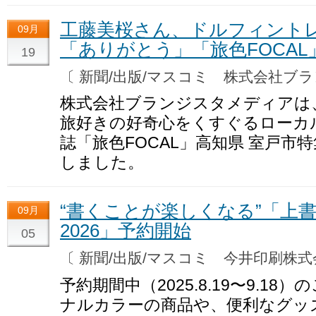
工藤美桜さん、ドルフィント
09月
「ありがとう」「旅色FOCAL
19
〔 新聞/出版/マスコミ 株式会社
株式会社ブランジスタメディアは
旅好きの好奇心をくすぐるローカ
誌「旅色FOCAL」高知県 室戸市特
しました。
“書くことが楽しくなる”「上
09月
2026」予約開始
05
〔 新聞/出版/マスコミ 今井印刷株
予約期間中（2025.8.19〜9.1
ナルカラーの商品や、便利なグッ