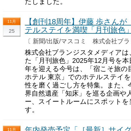
たしました。
【創刊18周年】伊藤 歩さんが
11月
テルステイを満喫「月刊旅色」
25
〔 新聞/出版/マスコミ 株式会社
株式会社ブランジスタメディアは
た「月刊旅色」2025年12月号を
年を迎える今号は、「宿こそ旅の
ホテル 東京」でのホテルステイ
性を磨く過ごし方を特集。また、今
界自然遺産「知床」を巡る企画や
ー、スイートルームにスポットを
す。
年内発売予定「［最新］サイ
11月