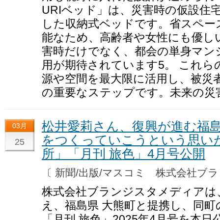
URIベッド」は、災害時の仮設住
した収納式ベッドです。省スペー
能なため、高齢者や女性にも優し
害時だけでなく、都会の単身マン
用が期待されています5。 これら
源や空間を最大限に活用し、被災
の重要なステップです。未来の災
松井愛莉さん、復興が進む福
03月
をつくっていこうという思い
25
所」「月刊 旅色」4月号公開
〔 新聞/出版/マスコミ 株式会社
株式会社ブランジスタメディアは
え、福島県 大熊町と提携し、同町
「月刊 旅色」2025年4月号を本