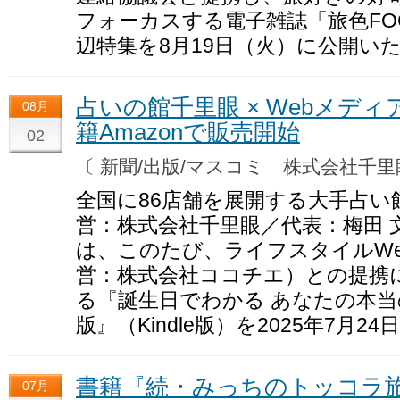
フォーカスする電子雑誌「旅色FO
辺特集を8月19日（火）に公開い
占いの館千里眼 × Webメディア
08月
籍Amazonで販売開始
02
〔 新聞/出版/マスコミ 株式会社千
全国に86店舗を展開する大手占い
営：株式会社千里眼／代表：梅田 
は、このたび、ライフスタイルWeb
営：株式会社ココチエ）との提携
る『誕生日でわかる あなたの本当
版』（Kindle版）を2025年7月
書籍『続・みっちのトッコラ旅』
07月