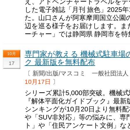
え、アドベンチャートラベルをテ
した電子雑誌「月刊 旅色」2025
た。山口さんが阿寒摩周国立公園
辺を巡る様子をお届けします。ま
ーチャー」では静岡県 静岡市を特
専門家が教える 機械式駐車場
10月
ク 最新版を無料配布
17
〔 新聞/出版/マスコミ 一般社団
10月17日
〕
シリーズ累計5,000部突破。機械
『解体平面化ガイドブック』最新
シンキングが10月20日より無料
や「SUV非対応」等の悩みに、専
ト」や「住民アンケート文例」な