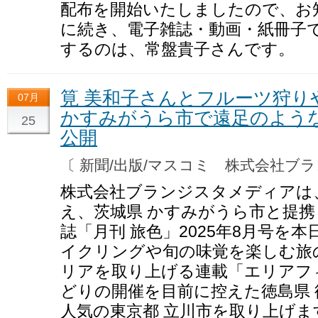
配布を開始いたしましたので、お
に続き、電子雑誌・動画・紙冊子
するのは、常盤貴子さんです。
筧 美和子さんとフルーツ狩り
07月
かすみがうら市で遠足のような
25
公開
〔 新聞/出版/マスコミ 株式会社
株式会社ブランジスタメディアは
え、茨城県 かすみがうら市と提
誌「月刊 旅色」2025年8月号を
イクリングや旬の味覚を楽しむ旅
リアを取り上げる連載「エリアフ
どりの開催を目前に控えた徳島県
人気の東京都 立川市を取り上げま