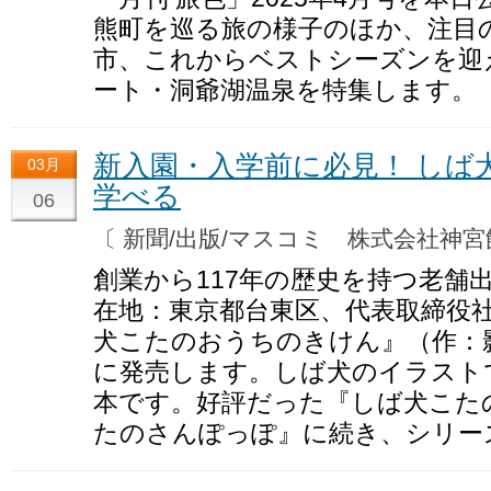
熊町を巡る旅の様子のほか、注目
市、これからベストシーズンを迎
ート・洞爺湖温泉を特集します。
新入園・入学前に必見！ しば
03月
学べる
06
〔 新聞/出版/マスコミ 株式会社神
創業から117年の歴史を持つ老舗
在地：東京都台東区、代表取締役
犬こたのおうちのきけん』（作：影
に発売します。しば犬のイラスト
本です。好評だった『しば犬こた
たのさんぽっぽ』に続き、シリー