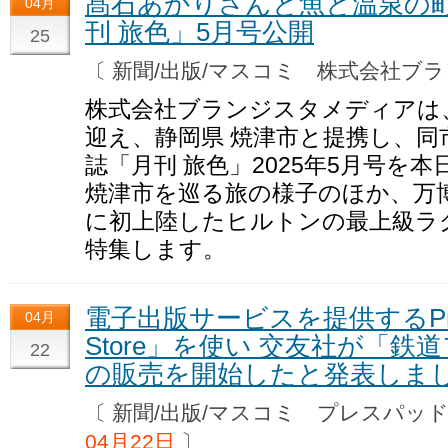
髙石あかりさんと魚と温泉の町
04月
刊 旅色」5月号公開
25
〔 新聞/出版/マスコミ 株式会社
株式会社ブランジスタメディアは
迎え、静岡県 焼津市と提携し、同
誌「月刊 旅色」2025年5月号を
焼津市を巡る旅の様子のほか、万
に初上陸したヒルトンの最上級ラ
特集します。
電子出版サービスを提供するPre
04月
Store」を使い 交友社が「
22
の販売を開始したと発表しま
〔 新聞/出版/マスコミ プレスパ
04月22日
〕