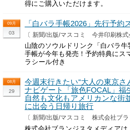
得にご購入いただけます。
「白バラ手帳2026」先行予約
09月
03
〔 新聞/出版/マスコミ 今井印刷株
山陰のソウルドリンク「白バラ牛
手帳が今年も発売！予約特典にス
ラシール付き
今週末行きたい“大人の東京さん
08月
ナビゲート「旅色FOCAL」
29
自然も文化もアメリカンな街
に出会う日帰り旅行
〔 新聞/出版/マスコミ 株式会社
株式会社ブランジスタメディアは