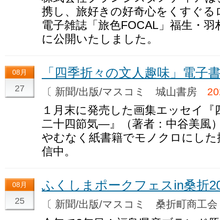
携し、旅好きの好奇心をくすぐる
電子雑誌「旅色FOCAL」福生・羽村
に公開いたしました。
「四季折々の文人趣味」電子
08月
27
〔 新聞/出版/マスコミ 城山書房
2
１月末に発売した画集エッセイ『
二十四節気―』（著者：中谷美風
やむなく紙書籍でモノクロにした
信中。
ふくしまポークフェスin桑折20
08月
25
〔 新聞/出版/マスコミ 桑折町商工