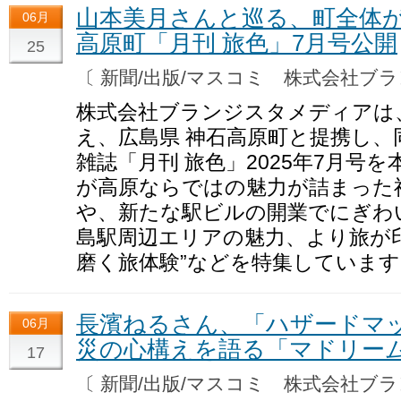
山本美月さんと巡る、町全体が
06月
高原町「月刊 旅色」7月号公開
25
〔 新聞/出版/マスコミ 株式会社
株式会社ブランジスタメディアは
え、広島県 神石高原町と提携し、
雑誌「月刊 旅色」2025年7月号
が高原ならではの魅力が詰まった
や、新たな駅ビルの開業でにぎわ
島駅周辺エリアの魅力、より旅が
磨く旅体験”などを特集しています
長濱ねるさん、「ハザードマ
06月
災の心構えを語る「マドリーム」
17
〔 新聞/出版/マスコミ 株式会社