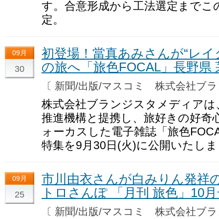
す。合意形成から工法選定までこの
定。
初登場！當真あみさんが“レイ
09月
の旅へ「旅色FOCAL」長野県
30
〔 新聞/出版/マスコミ 株式会社
株式会社ブランジスタメディアは、
推進機構と提携し、旅好きの好奇
ォーカスした電子雑誌「旅色FOCA
特集を9月30日(火)に公開いたし
市川由衣さんが白みりん発祥の
09月
トロさんぽ 「月刊 旅色」10
25
〔 新聞/出版/マスコミ 株式会社