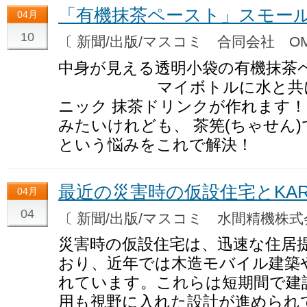
「有機抹茶ペースト」スモー
04月
10
〔 新聞/出版/マスコミ 合同会社 
中身が見える透明小袋の有機抹茶ペ
マイボトルに水と共に入
ニック 抹茶ドリンクが作れます！
みたいけれども、 茶筅(ちゃせん
という悩みをこれで解決！
最近の災害時の仮設住宅とKAR
04月
04
〔 新聞/出版/マスコミ 水間精機株
災害時の仮設住宅は、迅速な住居
おり、近年では木造モバイル建築
れています。これらは短期間で建
用も視野に入れた設計が進められて