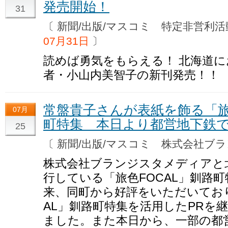
発売開始！
31
〔 新聞/出版/マスコミ 特定非営
07月31日
〕
読めば勇気をもらえる！ 北海道
者・小山内美智子の新刊発売！！
常盤貴子さんが表紙を飾る「旅色
07月
町特集 本日より都営地下鉄
25
〔 新聞/出版/マスコミ 株式会社
株式会社ブランジスタメディアと
行している「旅色FOCAL」釧路町
来、同町から好評をいただいており
AL」釧路町特集を活用したPRを
ました。また本日から、一部の都