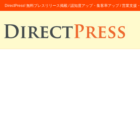
DirectPress! 無料プレスリリース掲載 / 認知度アップ・集客率アップ / 営業支