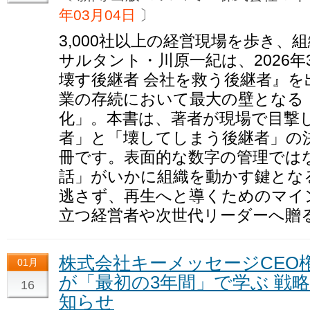
年03月04日
〕
3,000社以上の経営現場を歩き
サルタント・川原一紀は、2026年3
壊す後継者 会社を救う後継者』を
業の存続において最大の壁となる
化」。本書は、著者が現場で目撃
者」と「壊してしまう後継者」の
冊です。表面的な数字の管理では
話」がいかに組織を動かす鍵とな
逃さず、再生へと導くためのマイ
立つ経営者や次世代リーダーへ贈
株式会社キーメッセージCEO
01月
が「最初の3年間」で学ぶ 戦
16
知らせ