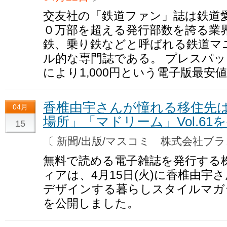
交友社の「鉄道ファン」誌は鉄道
０万部を超える発行部数を誇る業
鉄、乗り鉄などと呼ばれる鉄道マ
ル的な専門誌である。 プレスパ
により1,000円という電子版最
香椎由宇さんが憧れる移住先
04月
場所」「マドリーム」Vol.61
15
〔 新聞/出版/マスコミ 株式会社
無料で読める電子雑誌を発行する
ィアは、4月15日(火)に香椎由宇
デザインする暮らしスタイルマガジン
を公開しました。