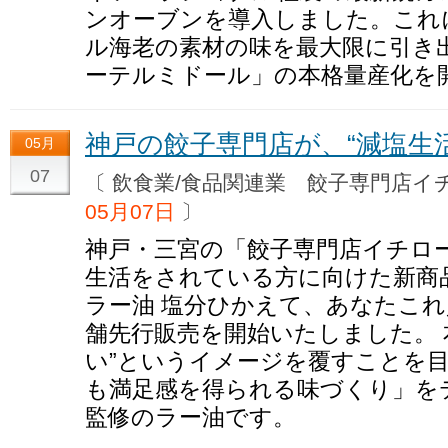
ンオーブンを導入しました。これ
ル海老の素材の味を最大限に引き
ーテルミドール」の本格量産化を
神戸の餃子専門店が、“減塩生
05月
07
〔 飲食業/食品関連業 餃子専門店
05月07日
〕
神戸・三宮の「餃子専門店イチロ
生活をされている方に向けた新商
ラー油 塩分ひかえて、あなたこれ買
舗先行販売を開始いたしました。 
い”というイメージを覆すことを
も満足感を得られる味づくり」を
監修のラー油です。