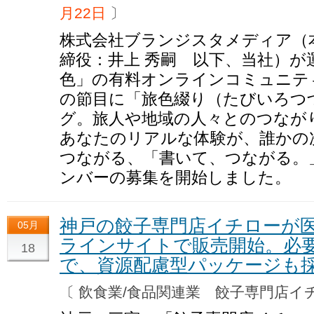
月22日
〕
株式会社ブランジスタメディア（
締役：井上 秀嗣 以下、当社）が
色」の有料オンラインコミュニティ
の節目に「旅色綴り（たびいろつ
グ。旅人や地域の人々とのつなが
あなたのリアルな体験が、誰かの
つながる、「書いて、つながる。
ンバーの募集を開始しました。
神戸の餃子専門店イチローが医
05月
ラインサイトで販売開始。必
18
で、資源配慮型パッケージも
〔 飲食業/食品関連業 餃子専門店