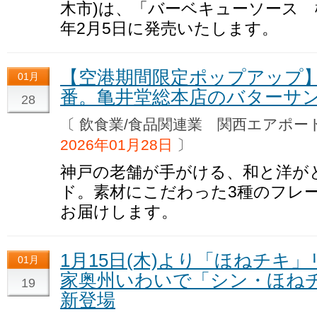
木市)は、「バーベキューソース 
年2月5日に発売いたします。
【空港期間限定ポップアップ】
01月
番。亀井堂総本店のバターサン
28
〔 飲食業/食品関連業 関西エアポ
2026年01月28日
〕
神戸の老舗が手がける、和と洋が
ド。素材にこだわった3種のフレ
お届けします。
1月15日(木)より「ほねチキ
01月
家奥州いわいで「シン・ほね
19
新登場