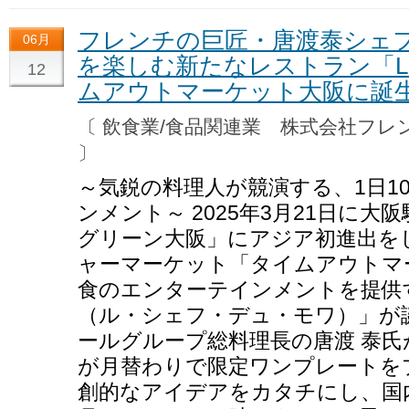
フレンチの巨匠・唐渡泰シェ
06月
を楽しむ新たなレストラン「Le Ch
12
ムアウトマーケット大阪に誕
〔 飲食業/食品関連業 株式会社フ
〕
～気鋭の料理人が競演する、1日1
ンメント～ 2025年3月21日に
グリーン大阪」にアジア初進出を
ャーマーケット「タイムアウトマ
食のエンターテインメントを提供する「Le
（ル・シェフ・デュ・モワ）」が
ールグループ総料理長の唐渡 泰
が月替わりで限定ワンプレートを
創的なアイデアをカタチにし、国