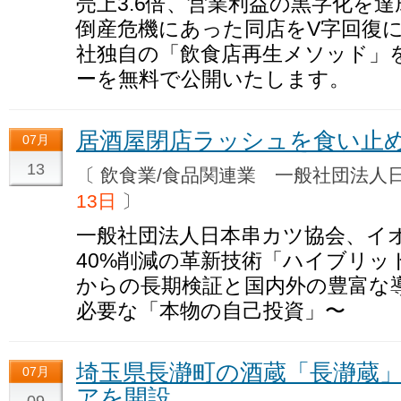
売上3.6倍、営業利益の黒字化を
倒産危機にあった同店をV字回復
社独自の「飲食店再生メソッド」
ーを無料で公開いたします。
居酒屋閉店ラッシュを食い止
07月
13
〔 飲食業/食品関連業 一般社団法
13日
〕
一般社団法人日本串カツ協会、イ
40%削減の革新技術「ハイブリッド
からの長期検証と国内外の豊富な
必要な「本物の自己投資」〜
埼玉県長瀞町の酒蔵「長瀞蔵
07月
アを開設
09