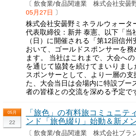
〔 飲食業/食品関連業 株式会社安
05月27日
〕
株式会社安曇野ミネラルウォータ
代表取締役：新井 泰憲、以下「当社
（日）に開催される「第12回信州
おいて、ゴールドスポンサーを務
ます。 当社はこれまで、大会へ
を通じて協賛を続けてまいりまし
スポンサーとして、より一層の支
た、大会当日は会場内に特設ブー
者の皆様との交流を深める予定で
「旅色」の有料旅コミュニティ
05月
ンド「旅色綴り」始動＆新メ
22
〔 飲食業/食品関連業 株式会社ブ