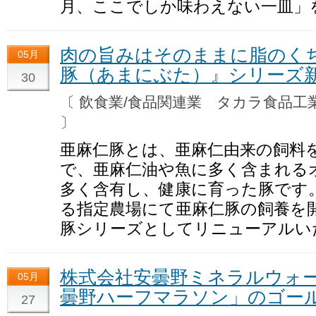
月、ここでしか味わえない一皿」
肉の旨みはそのままに脂のくち
05月
豚（あまにぶた）』シリーズ
30
〔 飲食業/食品関連業 タカラ食品
〕
亜麻仁豚とは、亜麻仁由来の飼料
で、亜麻仁油や魚に多く含まれる
多く含有し、健康に育った豚です
る指定農場にて亜麻仁豚の飼養を
豚シリーズとしてリニューアルい
株式会社安曇野ミネラルウォー
05月
曇野ハーフマラソン」のゴー
27