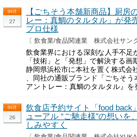
【ごちそう本舗新商品】厨房
04月
レー：真鯛のタルタル」が発
27
プロ仕様
〔 飲食業/食品関連業 株式会社サ
飲食業界における深刻な人手不足
「技術」と「発想」で解決する画
静岡県浜松市に本社を置く株式会社サ
、同社の通販ブランド「ごちそう
アントレー：真鯛のタルタル』を
飲食店予約サイト「food ba
04月
ューアル “ご馳走様”の想い
26
しみやすく
〔 飲食業/食品関連業 株式会社YUK