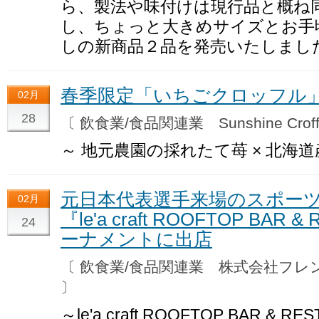
ら、製法や味付けは現行品と概ね
し、ちょっと大きめサイズとお手
しの新商品２品を発売いたしまし
春季限定「いちごクロッフル
02月
28
〔 飲食業/食品関連業 Sunshine Crof
～ 地元農園の採れたて苺 × 北海道
元日本代表選手来場のスポー
02月
『le'a craft ROOFTOP BAR
24
ーナメントに出店
〔 飲食業/食品関連業 株式会社フ
〕
～le'a craft ROOFTOP BAR 