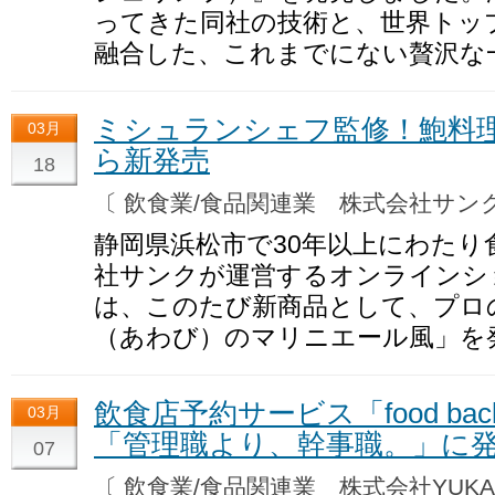
ってきた同社の技術と、世界トッ
融合した、これまでにない贅沢な
ミシュランシェフ監修！鮑料
03月
ら新発売
18
〔 飲食業/食品関連業 株式会社サ
静岡県浜松市で30年以上にわたり
社サンクが運営するオンラインシ
は、このたび新商品として、プロ
（あわび）のマリニエール風」を
飲食店予約サービス「food b
03月
「管理職より、幹事職。」に
07
〔 飲食業/食品関連業 株式会社YUK