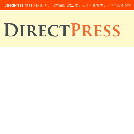
DirectPress! 無料プレスリリース掲載 / 認知度アップ・集客率アップ / 営業支