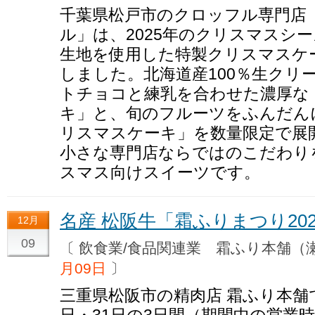
千葉県松戸市のクロッフル専門店
ル」は、2025年のクリスマスシ
生地を使用した特製クリスマスケ
しました。北海道産100％生クリ
トチョコと練乳を合わせた濃厚な
キ」と、旬のフルーツをふんだん
リスマスケーキ」を数量限定で展
小さな専門店ならではのこだわり
スマス向けスイーツです。
名産 松阪牛「霜ふりまつり20
12月
09
〔 飲食業/食品関連業 霜ふり本舗
月09日
〕
三重県松阪市の精肉店 霜ふり本舗では
日・31日の3日間（期間中の営業時