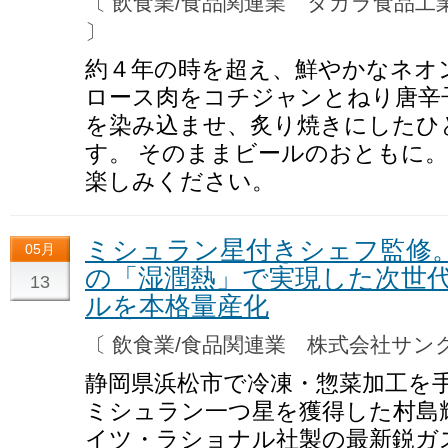
〔 飲食業/食品関連業 タカラ食品
〕
約４年の時を超え、鮮やかなネオ
ロース肉をコチジャンとねり唐辛
を染み込ませ、炙り焼きにしたひ
す。 そのままビールのおともに
楽しみください。
ミシュラン星付きシェフ監修
05月
の「湿潤熱」で実現した次世
13
ルを本格量産化
〔 飲食業/食品関連業 株式会社サ
静岡県浜松市で冷凍・惣菜加工を
ミシュラン一つ星を獲得した村島
イツ・ラショナル社製の最新鋭ガ