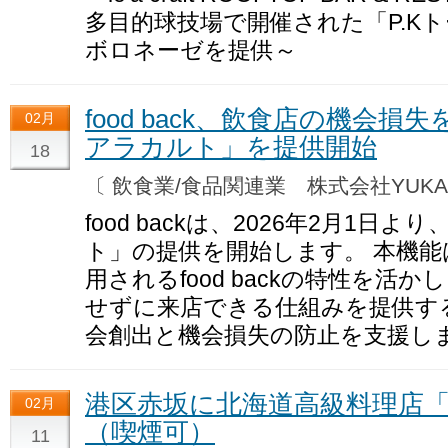
多目的球技場で開催された「P.K
ボロネーゼを提供～
food back、飲食店の機会
02月
アラカルト」を提供開始
18
〔 飲食業/食品関連業 株式会社YUK
food backは、2026年2月1
ト」の提供を開始します。 本機
用されるfood backの特性を活
せずに来店できる仕組みを提供す
会創出と機会損失の防止を支援し
港区赤坂に北海道高級料理店
02月
（喫煙可）
11