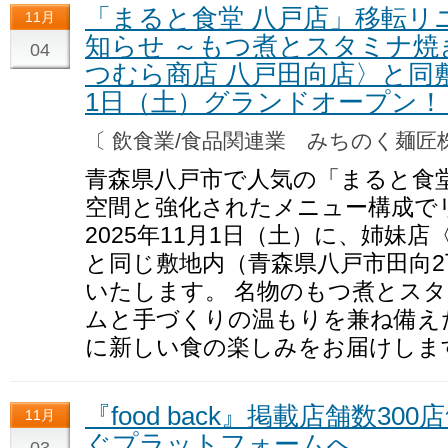
「まると食堂 八戸店」移転リ
11月
知らせ ～もつ煮とスタミナ焼
04
つむら商店 八戸田向店〉と同敷
1日（土）グランドオープン！
〔 飲食業/食品関連業 みちのく麺
青森県八戸市で人気の「まると食
空間と強化されたメニュー構成で
2025年11月1日（土）に、姉妹
と同じ敷地内（青森県八戸市田向2
いたします。 名物のもつ煮とス
ムと手づくりの温もりを兼ね備え
に新しい食の楽しみをお届けしま
『food back』掲載店舗数3
11月
ぐプラットフォームへ
03