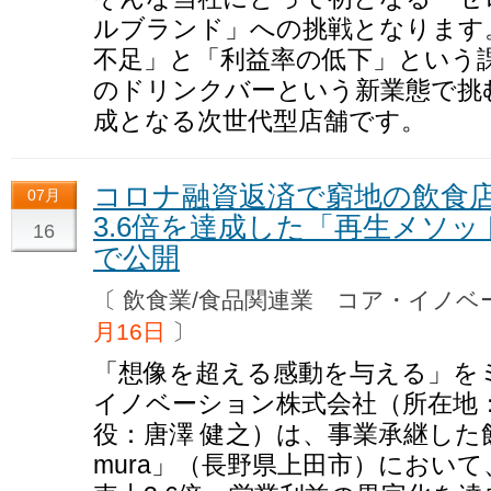
ルブランド」への挑戦となります
不足」と「利益率の低下」という
のドリンクバーという新業態で挑
成となる次世代型店舗です。
コロナ融資返済で窮地の飲食店
07月
3.6倍を達成した「再生メソ
16
で公開
〔 飲食業/食品関連業 コア・イノ
月16日
〕
「想像を超える感動を与える」を
イノベーション株式会社（所在地
役：唐澤 健之）は、事業承継した飲
mura」（長野県上田市）におい