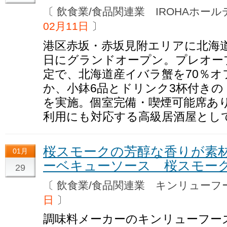
〔 飲食業/食品関連業 IROHAホ
02月11日
〕
港区赤坂・赤坂見附エリアに北海道
日にグランドオープン。プレオー
定で、北海道産イバラ蟹を70％オフ
か、小鉢6品とドリンク3杯付きの「1
を実施。個室完備・喫煙可能席あ
利用にも対応する高級居酒屋とし
桜スモークの芳醇な香りが素
01月
ーベキューソース 桜スモー
29
〔 飲食業/食品関連業 キンリュー
日
〕
調味料メーカーのキンリューフー