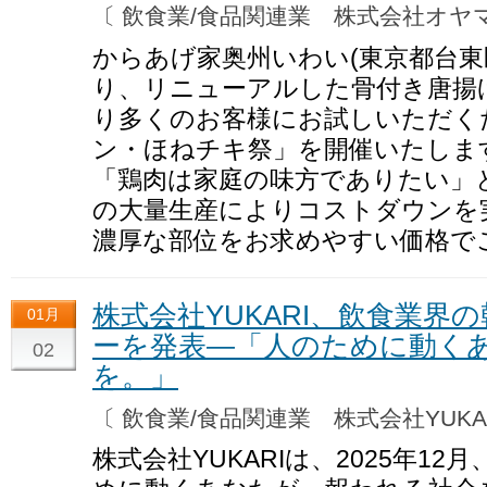
〔 飲食業/食品関連業 株式会社オ
からあげ家奥州いわい(東京都台東区
り、リニューアルした骨付き唐揚
り多くのお客様にお試しいただく
ン・ほねチキ祭」を開催いたしま
「鶏肉は家庭の味方でありたい」
の大量生産によりコストダウンを
濃厚な部位をお求めやすい価格で
株式会社YUKARI、飲食業界
01月
ーを発表―「人のために動く
02
を。」
〔 飲食業/食品関連業 株式会社YUK
株式会社YUKARIは、2025年1