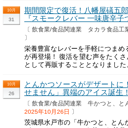
期間限定で復活！八幡屋礒五
10月
『スモークレバー 一味唐辛子
31
〔 飲食業/食品関連業 タカラ食品
〕
栄養豊富なレバーを手軽につまめ
が再登場！ 復活を望む声をたく
として再販することとなりました
とんかつソースがデザートに
10月
せません」異端のアイス誕生
26
〔 飲食業/食品関連業 牛かつと、
2025年10月26日
〕
茨城県水戸市の「牛かつと、とん