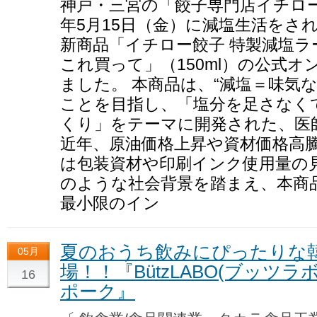
神戸・三宮の「餃子専門店イチロー
年5月15日（金）に減塩生活をさ
新商品「イチロー餃子 特製減塩ラ
これ買って」（150ml）の公式
ました。 本商品は、“減塩＝味気
ことを目指し、「塩分を足さなく
くり」をテーマに開発された、医
近年、原油価格上昇や資材価格高
は包装資材や印刷インク使用量の
のような社会背景を踏まえ、本商
最小限のイン
夏のおうち飲みにぴったりな
05月
場！！『BützLABO(ブッツ
16
ポーク』