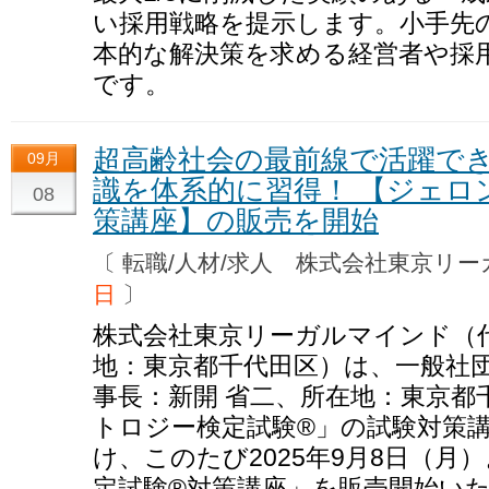
い採用戦略を提示します。小手先
本的な解決策を求める経営者や採
です。
超高齢社会の最前線で活躍で
09月
識を体系的に習得！ 【ジェロ
08
策講座】の販売を開始
〔 転職/人材/求人 株式会社東京
日
〕
株式会社東京リーガルマインド（代
地：東京都千代田区）は、一般社
事長：新開 省二、所在地：東京都
トロジー検定試験®」の試験対策
け、このたび2025年9月8日（
定試験®対策講座」を販売開始い