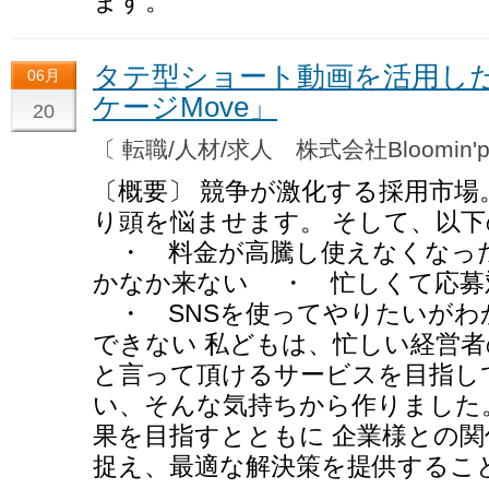
ます。
タテ型ショート動画を活用し
06月
ケージMove」
20
〔 転職/人材/求人 株式会社Bloomin'p
〔概要〕 競争が激化する採用市
り頭を悩ませます。 そして、以
・ 料金が高騰し使えなくなっ
かなか来ない ・ 忙しくて応募
・ SNSを使ってやりたいがわ
できない 私どもは、忙しい経営
と言って頂けるサービスを目指し
い、そんな気持ちから作りました
果を目指すとともに 企業様との
捉え、最適な解決策を提供するこ