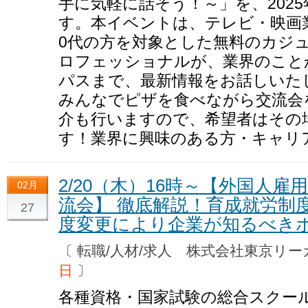
手に気軽に話そう！～」を、2025
す。本イベントは、テレビ・映画
0代の方を対象とした無料のカジ
ロフェッショナルが、業界のこと
パスまで、最新情報をお話しいた
みんなでピザを食べながら交流会
介も行いますので、希望者はその
す！業界に興味のある方・キャリ
2/20（木）16時～【外国人雇
02月
流会】 徹底解説！育成就労制
27
度変更により企業が知るべき
〔 転職/人材/求人 株式会社東京
日
〕
各種資格・国家試験の総合スクー