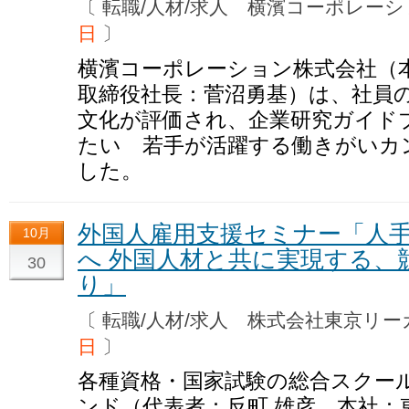
〔 転職/人材/求人 横濱コーポレ
日
〕
横濱コーポレーション株式会社（
取締役社長：菅沼勇基）は、社員
文化が評価され、企業研究ガイド
たい 若手が活躍する働きがいカ
した。
外国人雇用支援セミナー「人
10月
へ 外国人材と共に実現する、
30
り」
〔 転職/人材/求人 株式会社東京
日
〕
各種資格・国家試験の総合スクー
ンド（代表者：反町 雄彦、本社：