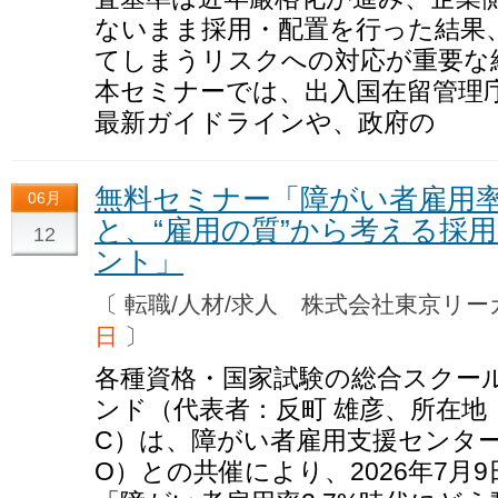
ないまま採用・配置を行った結果
てしまうリスクへの対応が重要な
本セミナーでは、出入国在留管理庁
最新ガイドラインや、政府の
無料セミナー「障がい者雇用率
06月
と、“雇用の質”から考える採
12
ント」
〔 転職/人材/求人 株式会社東京
日
〕
各種資格・国家試験の総合スクー
ンド（代表者：反町 雄彦、所在地
C）は、障がい者雇用支援センター・J
O）との共催により、2026年7月