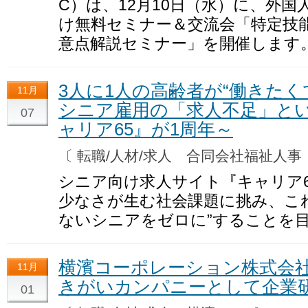
C）は、12月10日（水）に、外
け無料セミナー＆交流会「特定技
意点解説セミナー」を開催します
3人に1人の高齢者が“働きたく
11月
シニア雇用の「求人不足」と
07
ャリア65』が1周年～
〔 転職/人材/求人 合同会社福祉人
シニア向け求人サイト『キャリア
少なさが生む社会課題に挑み、こ
ないシニアをゼロに”することを
横濱コーポレーション株式会
11月
きがいカンパニーとして企業
01