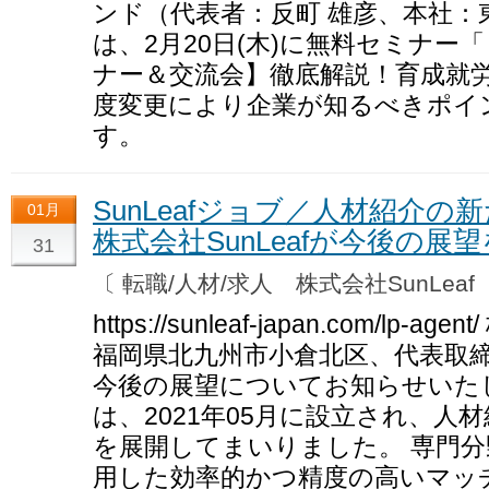
ンド（代表者：反町 雄彦、本社：
は、2月20日(木)に無料セミナー
ナー＆交流会】徹底解説！育成就
度変更により企業が知るべきポイ
す。
SunLeafジョブ／人材紹介
01月
株式会社SunLeafが今後の展
31
〔 転職/人材/求人 株式会社SunLea
https://sunleaf-japan.com/lp-
福岡県北九州市小倉北区、代表取締
今後の展望についてお知らせいたしま
は、2021年05月に設立され、人
を展開してまいりました。 専門
用した効率的かつ精度の高いマッ