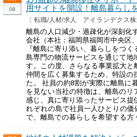
用サイトを開設！離島暮らし
08
〔 転職/人材/求人 アイランデク
離島の人口減少・過疎化が深刻化
会社（本社：福岡県福岡市中央区
『離島に寄り添い、暮らしをつく
島専門の物流サービスを通じて地
す。この度、さらなる事業拡大と
仲間を広く募集するため、特設の
た。 社員の約8割が実際に離島に
を見ない当社の特徴は、離島のリ
感じ、真に寄り添ったサービス提
れぞれの島で社員一人ひとりの価
で、離島での暮らしを希望する方