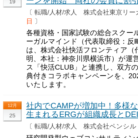
ーンを開始 両社の会員に割
19
〔 転職/人材/求人 株式会社東京
日
〕
各種資格・国家試験の総合スクー
ーガルマインド（代表取締役：反町
は、株式会社快活フロンティア（代
明、本社：神奈川県横浜市）が運
ス「快活CLUB」と連携し、双方
典付きコラボキャンペーンを、202
いたします。
社内でCAMPが増加中！多様
12月
生まれるERGが組織成長とDE
25
〔 転職/人材/求人 株式会社ペンシ
研究開発型ウェブコンサルティン