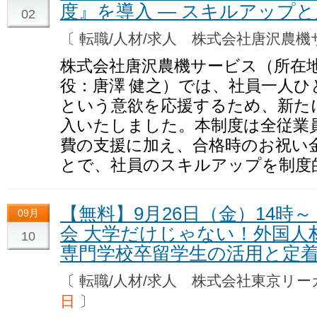
度』を導入 ― スキルアップと
02
〔 転職/人材/求人 株式会社唐沢農
株式会社唐沢農機サービス（所在
役：唐澤 健之）では、社員一人
という意欲を応援するため、新た
入いたしました。本制度は全従業
費の支援に加え、合格時のお祝い
とで、社員のスキルアップを制度
【無料】9月26日（金）14時
09月
会 大学だけじゃない！外国人
10
専門学校卒留学生の活用と定
〔 転職/人材/求人 株式会社東京
日
〕