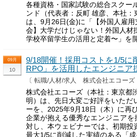
各種資格・国家試験の総合スクー
ンド（代表者：反町 雄彦、本社：
は、9月26日(金)に「【外国人雇
会】大学だけじゃない！外国人材
学校卒留学生の活用と定着〜」を
9/18開催！採用コストを1/5
09月
RPO」を活用したエンジニア
10
〔 転職/人材/求人 株式会社エコー
株式会社エコーズ（本社：東京都
明）は、先日大変ご好評をいただ
ーを、2025年9月18日（木）に
企業が抱える優秀なエンジニアを
対し、本ウェビナーでは、初期投
最大1/5に削減した実績のある「