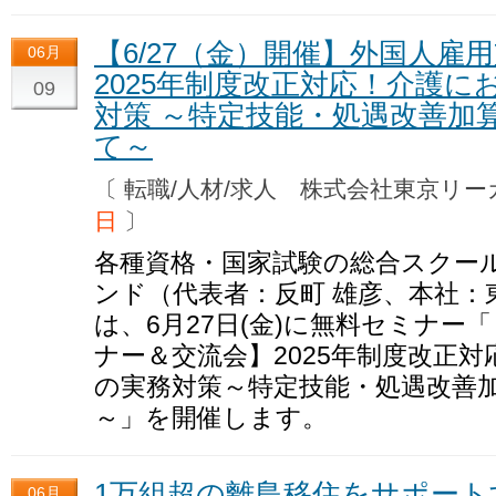
【6/27（金）開催】外国人雇
06月
2025年制度改正対応！介護
09
対策 ～特定技能・処遇改善加
て～
〔 転職/人材/求人 株式会社東京
日
〕
各種資格・国家試験の総合スクー
ンド（代表者：反町 雄彦、本社：
は、6月27日(金)に無料セミナー
ナー＆交流会】2025年制度改正
の実務対策～特定技能・処遇改善
～」を開催します。
1万組超の離島移住をサポー
06月