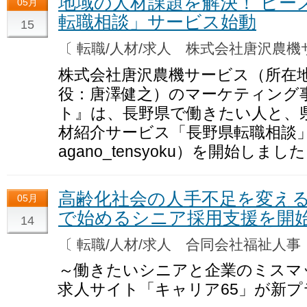
地域の人材課題を解決！ ビー
05月
転職相談」サービス始動
15
〔 転職/人材/求人 株式会社唐沢農
株式会社唐沢農機サービス（所在
役：唐澤健之）のマーケティング
ト』は、長野県で働きたい人と、
材紹介サービス「長野県転職相談」（Ins
agano_tensyoku）を開始しまし
高齢化社会の人手不足を変える
05月
で始めるシニア採用支援を開
14
〔 転職/人材/求人 合同会社福祉人
～働きたいシニアと企業のミスマ
求人サイト「キャリア65」が新プ