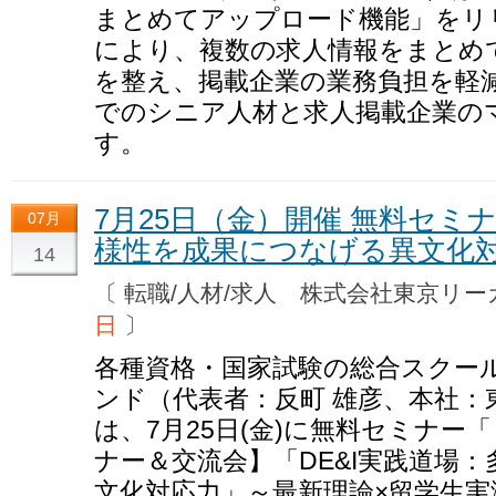
まとめてアップロード機能」をリ
により、複数の求人情報をまとめ
を整え、掲載企業の業務負担を軽
でのシニア人材と求人掲載企業の
す。
7月25日（金）開催 無料セミナ
07月
様性を成果につなげる異文化
14
〔 転職/人材/求人 株式会社東京
日
〕
各種資格・国家試験の総合スクー
ンド（代表者：反町 雄彦、本社：
は、7月25日(金)に無料セミナー
ナー＆交流会】「DE&I実践道場
文化対応力」～最新理論×留学生実