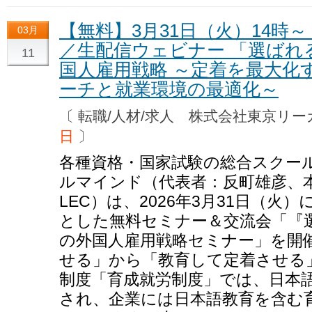
【無料】3月31日（火）14時
03月
／生配信ウェビナー 「選ばれ
11
国人雇用戦略 ～定着を最大化
ーチと就業環境の最適化～
〔 転職/人材/求人 株式会社東京
日
〕
各種資格・国家試験の総合スクー
ルマインド（代表者：反町雄彦、
LEC）は、2026年3月31日（
とした無料セミナー＆交流会「『
の外国人雇用戦略セミナー」を開
せる」から「教育して定着させる
制度「育成就労制度」では、日本語
され、企業には日本語教育を含む