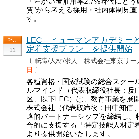
「障がい者雇用率2.7%時代にど
質”から考える採用・社内体制見
す。
LEC、ヒューマンアカデミー
06月
定着支援プラン」を提供開始
11
〔 転職/人材/求人 株式会社東京
日
〕
各種資格・国家試験の総合スクー
ルマインド（代表取締役社長：反
区、以下LEC）は、教育事業を展
株式会社（代表取締役：田中知信
略的パートナーシップを締結し、
合的に支援する「特定技能人材定着
より提供開始いたします。