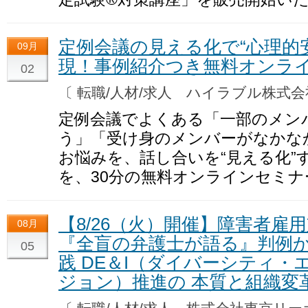
定例会議の見える化で“心理的
09月
現！事例紹介つき無料オンライ
02
〔 転職/人材/求人 ハイラブル株式
定例会議でよくある「一部のメン
う」「受け身のメンバーがなかな
お悩みを、話し合いを“見える化”
を、30分の無料オンラインセミ
【8/26（火）開催】障害者雇
08月
『全盲の弁護士が語る』判例
05
践 DE＆I（ダイバーシティ
ジョン）推進の 本質と組織変