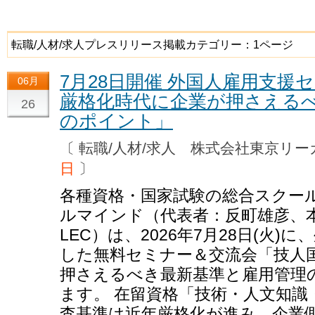
転職/人材/求人プレスリリース掲載カテゴリー：1ページ
7月28日開催 外国人雇用支援
06月
厳格化時代に企業が押さえる
26
のポイント」
〔 転職/人材/求人 株式会社東京
日
〕
各種資格・国家試験の総合スクー
ルマインド（代表者：反町雄彦、
LEC）は、2026年7月28日(火
した無料セミナー＆交流会「技人
押さえるべき最新基準と雇用管理
ます。 在留資格「技術・人文知識
査基準は近年厳格化が進み、企業