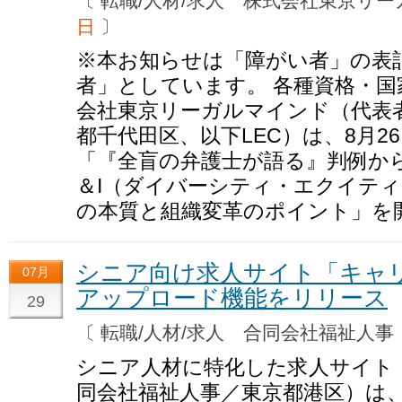
〔 転職/人材/求人 株式会社東京
日
〕
※本お知らせは「障がい者」の表
者」としています。 各種資格・
会社東京リーガルマインド（代表者
都千代田区、以下LEC）は、8月2
「『全盲の弁護士が語る』判例か
＆I（ダイバーシティ・エクイテ
の本質と組織変革のポイント」を
シニア向け求人サイト「キャリ
07月
アップロード機能をリリース
29
〔 転職/人材/求人 合同会社福祉人
シニア人材に特化した求人サイト
同会社福祉人事／東京都港区）は、