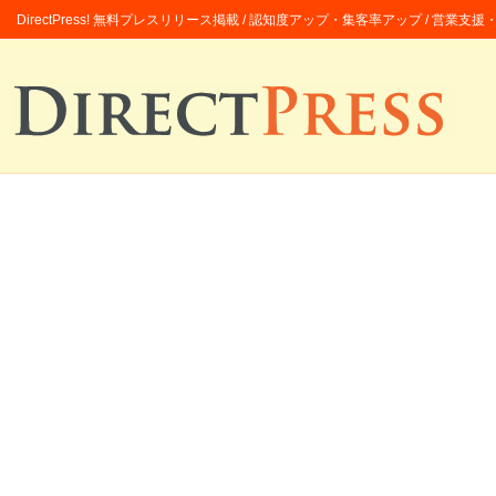
DirectPress! 無料プレスリリース掲載 / 認知度アップ・集客率アップ / 営業支