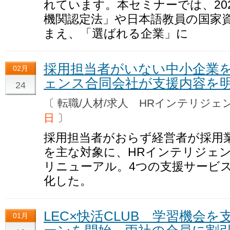
れています。本セミナーでは、20
機関認定法」や日本語教員の国家
まえ、「選ばれる企業」に
採用担当者がいない中小企業を
02月
ェンス合同会社が支援内容を
24
〔 転職/人材/求人 HRインテリジ
日
〕
採用担当者がおらず経営者が採用
を主な対象に、HRインテリジェ
リニューアル。4つの支援サービ
化した。
LEC×快活CLUB 学習機会
01月