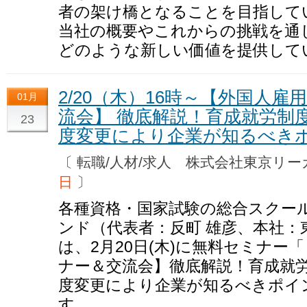
者の架け橋となることを目指して
当社の概要やこれからの挑戦を通
どのような新しい価値を提供して
2/20（木）16時～【外国人雇
01月
流会】 徹底解説！育成就労制
23
度変更により企業が知るべき
〔 転職/人材/求人 株式会社東京
日
〕
各種資格・国家試験の総合スクー
ンド（代表者：反町 雄彦、本社：
は、2月20日(木)に無料セミナー
ナー＆交流会】徹底解説！育成就
度変更により企業が知るべきポイ
す。