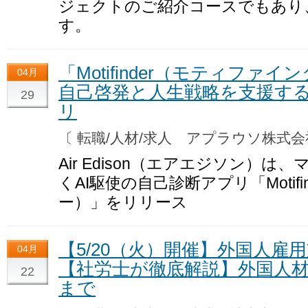
ジェクトのご紹介コースでもあり
す。
「Motifinder（モティフ
04月
自己啓発と人生戦略を支援する
29
リ
〔 転職/人材/求人 アプラウソ株式
Air Edison（エアエジソン）
くAI駆使の自己診断アプリ「Motif
ー）」をリリース
【5/20（火）開催】外国人雇
04月
【社労士が徹底解説】外国人
22
まで