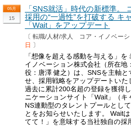
「SNS就活」時代の新標準。
05月
採用の“一過性”を打破する 
15
「Wait」をアップデート
〔 転職/人材/求人 コア・イノベ
日
〕
「想像を超える感動を与える」を
イノベーション株式会社（所在地
役：唐澤 健之）は、SNSを主軸
せ、採用戦略をアップデートいた
過去に累計200名超の登録を獲得
ニケーションサイト「Wait」（
NS連動型のタレントプールとし
とをお知らせいたします。 Wai
てて！」を意味する当社独自の採