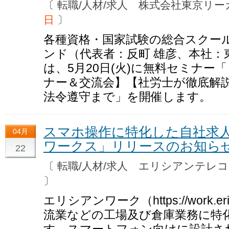
〔 転職/人材/求人 株式会社東京
日
〕
各種資格・国家試験の総合スクー
ンド（代表者：反町 雄彦、本社：
は、5月20日(火)に無料セミナー
ナー＆交流会】【社労士が徹底解
法令遵守まで」を開催します。
スマホ操作に特化した自社求
04月
ワークス」リリースのお知ら
22
〔 転職/人材/求人 エリシアンテ
〕
エリシアンワーク（https://work.er
流業などの工場及び倉庫業務に特
す。スマートフォン向けに設計さ