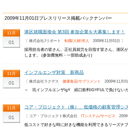
2009年11月01日プレスリリース掲載バックナンバー
港区就職面接会 第3回 参加企業を大募集します！
11月
〔 株式会社Jリポート
転職/人材/求人
2009年11月01日 〕
01
採用担当者の皆さん、正社員就労を目指す皆さん、港区
します。 (参加費無料・一部助成あり)
インフルエンザ対策 新商品
11月
〔 株式会社ラクデス
健康食品/サプリメント
2009年11月0
01
～ 坑インフルエンザIgY 経口飲料IGYFULで負けない
コア・プロジェクト（株）、低価格の顧客管理システム
11月
〔 コア・プロジェクト株式会社
ITシステム/サービス
2009
01
低コストで好きな時に好きな機能を利用できるリーズナブ