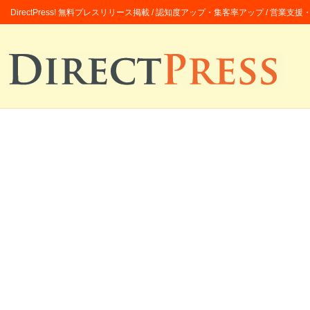
DirectPress! 無料プレスリリース掲載 / 認知度アップ・集客率アップ / 営業支