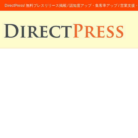
DirectPress! 無料プレスリリース掲載 / 認知度アップ・集客率アップ / 営業支