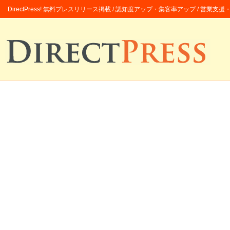
DirectPress! 無料プレスリリース掲載 / 認知度アップ・集客率アップ / 営業支