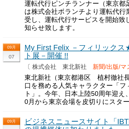
運転代行ピンチランナー（東京都
は株式会社ボランチより運転代行
受し、運転代行サービスを開始致
知らせ致します。
My First Felix －フィ
09月
ト展－開催 !!
07
〔 株式会社 東北新社
新聞/出版/
東北新社（東京都港区 植村徹社
口を務める人気キャラクター「フ
ト」。今年、日本上陸50周年迎え
0月から東京会場を皮切りにスタ
ビジネスニュースサイト「IBTim
09月