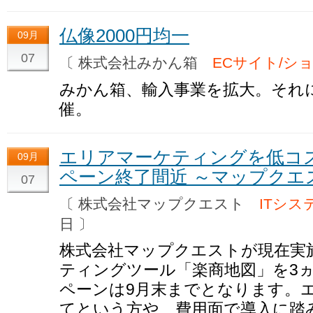
仏像2000円均一
09月
07
〔 株式会社みかん箱
ECサイト/シ
みかん箱、輸入事業を拡大。それ
催。
エリアマーケティングを低コ
09月
ペーン終了間近 ～マップクエ
07
〔 株式会社マップクエスト
ITシス
日 〕
株式会社マップクエストが現在実
ティングツール「楽商地図」を3
ペーンは9月末までとなります。
てという方や、費用面で導入に踏