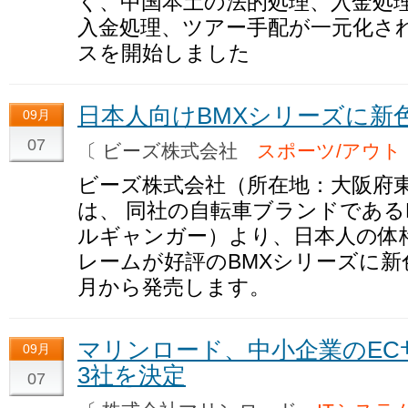
く、中国本土の法的処理、入金処
入金処理、ツアー手配が一元化さ
スを開始しました
日本人向けBMXシリーズに新
09月
07
〔 ビーズ株式会社
スポーツ/アウト
ビーズ株式会社（所在地：大阪府
は、 同社の自転車ブランドであるD
ルギャンガー）より、日本人の体
レームが好評のBMXシリーズに新色の
月から発売します。
マリンロード、中小企業のEC
09月
3社を決定
07