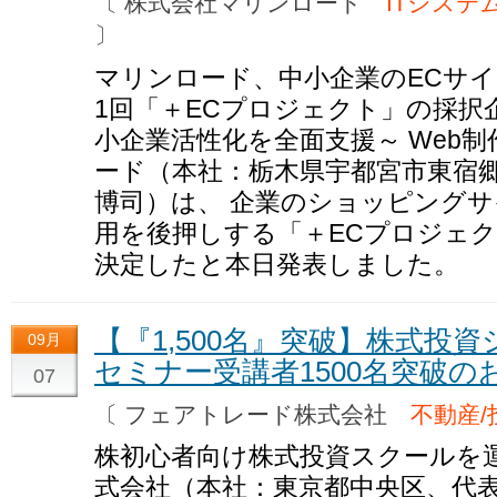
〔 株式会社マリンロード
ITシステ
〕
マリンロード、中小企業のECサイ
1回「＋ECプロジェクト」の採択
小企業活性化を全面支援～ Web
ード（本社：栃木県宇都宮市東宿郷
博司）は、 企業のショッピングサ
用を後押しする「＋ECプロジェク
決定したと本日発表しました。
【『1,500名』突破】株式投
09月
セミナー受講者1500名突破の
07
〔 フェアトレード株式会社
不動産/
株初心者向け株式投資スクールを
式会社（本社：東京都中央区、代