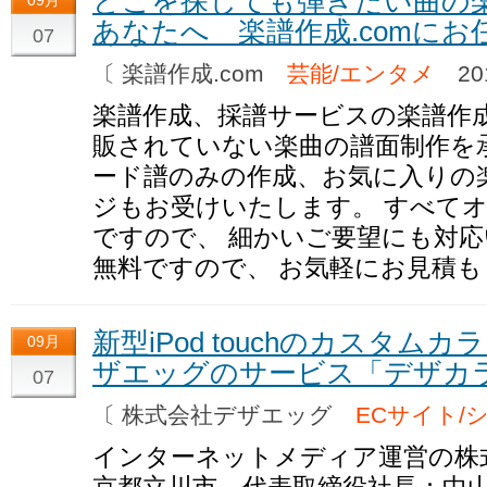
どこを探しても弾きたい曲の
09月
あなたへ 楽譜作成.comに
07
〔 楽譜作成.com
芸能/エンタメ
201
楽譜作成、採譜サービスの楽譜作成
販されていない楽曲の譜面制作を
ード譜のみの作成、お気に入りの
ジもお受けいたします。 すべて
ですので、 細かいご要望にも対応
無料ですので、 お気軽にお見積
新型iPod touchのカスタム
09月
ザエッグのサービス「デザカ
07
〔 株式会社デザエッグ
ECサイト/
インターネットメディア運営の株
京都立川市、代表取締役社長：中山