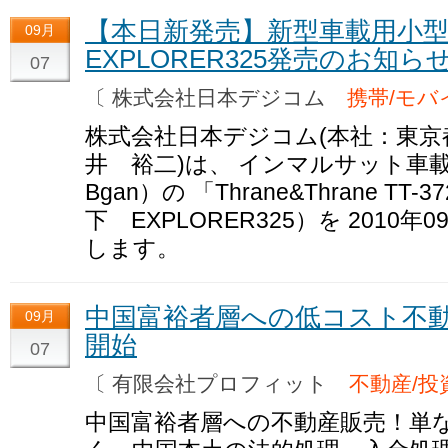
【本日新発売】新型車載用小
09月
EXPLORER325発売のお知ら
07
〔 株式会社日本デジコム
携帯/モバ
株式会社日本デジコム(本社：東京
井 裕二)は、 インマルサット
Bgan）の 「Thrane&Thrane TT-
下 EXPLORER325）を 2010
します。
中国富裕者層への低コスト不
09月
開始
07
〔 有限会社プロフィット
不動産/投
中国富裕者層への不動産販売！単