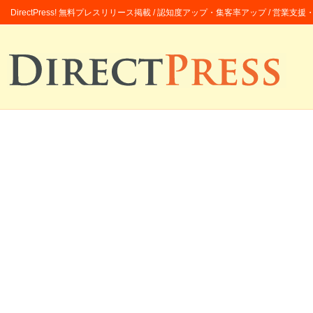
DirectPress! 無料プレスリリース掲載 / 認知度アップ・集客率アップ / 営業支