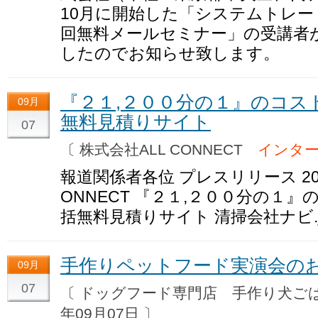
10月に開始した「システムトレー
回無料メールセミナー」の受講者が
したのでお知らせ致します。
『２１,２００分の１』のコス
09月
無料見積りサイト
07
〔 株式会社ALL CONNECT
インタ
報道関係者各位 プレスリリース 201
ONNECT 『２１,２００分の１
括無料見積りサイト 清掃会社ナビ.jp http
手作りペットフード実演会の
09月
07
〔 ドッグフード専門店 手作り犬
年09月07日 〕