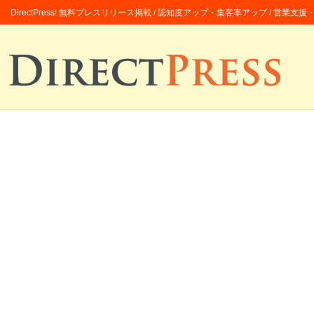
DirectPress! 無料プレスリリース掲載 / 認知度アップ・集客率アップ / 営業支