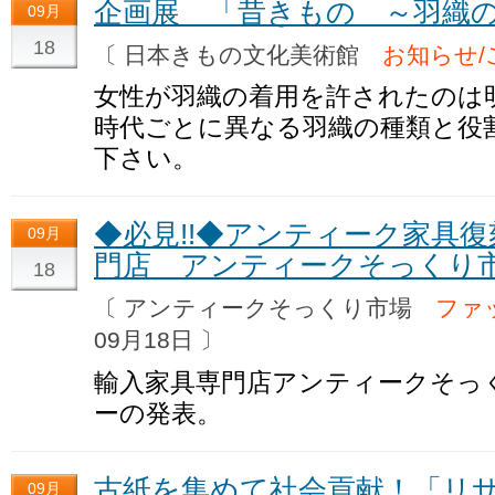
企画展 「昔きもの ～羽織
09月
18
〔 日本きもの文化美術館
お知らせ/
女性が羽織の着用を許されたのは
時代ごとに異なる羽織の種類と役
下さい。
◆必見!!◆アンティーク家具
09月
門店 アンティークそっくり
18
〔 アンティークそっくり市場
ファ
09月18日 〕
輸入家具専門店アンティークそっ
ーの発表。
古紙を集めて社会貢献！「リサ
09月