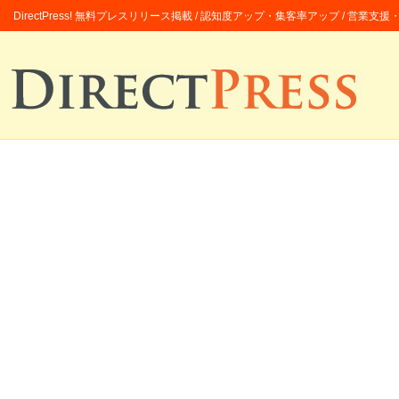
DirectPress! 無料プレスリリース掲載 / 認知度アップ・集客率アップ / 営業支