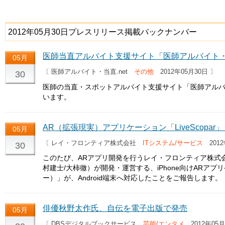
2012年05月30日プレスリリース掲載バックナンバー
医師当直アルバイト支援サイト「医師アルバイト・当
05月
〔 医師アルバイト・当直.net
その他
2012年05月30日 〕
30
医師の当直・スポットアルバイト支援サイト「医師アルバイ
います。
AR（拡張現実）アプリケーション「LiveScopar」 が
05月
〔 レイ・フロンティア株式会社
ITシステム/サービス
2012
30
このたび、ARアプリ開発を行うレイ・フロンティア株式
村建士/大柿徹）が開発・運営する、iPhone向けARアプリケ
ー）」が、Android端末へ対応したことをご報告します。
俳優秋野太作氏、自伝を電子出版で発売
05月
〔 DBSデジタルブックサービス
芸能/エンタメ
2012年05月