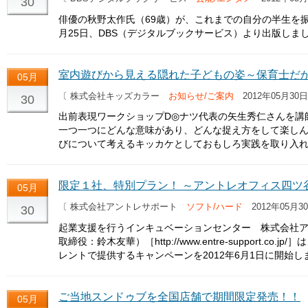
30
俳優の秋野太作氏（69歳）が、これまでの自分の半生を
月25日、DBS（デジタルブックサービス）より出版しま
室内遊びから見える隠れた子どもの姿～保育士だからでき
05月
〔 株式会社キッズカラー
お知らせ/ご案内
2012年05月30日
30
出前表現ワークショップD◎ナツ代表の矢生秀仁さんを講
一つ一つにどんな意味があり、どんな捉え方をして楽しん
びについて考えるキッカケとしておもしろ実践を取り入れ
限定１社、特別プラン！ ～アントレオフィス四ツ
05月
〔 株式会社アントレサポート
ソフト/ハード
2012年05月3
30
起業支援を行うインキュベーションセンター 株式会社
取締役：鈴木友華）［http://www.entre-support.
レントで提供するキャンペーンを2012年6月1日に開始し
ご当地スンドゥブを全国店舗で期間限定発売！！
05月