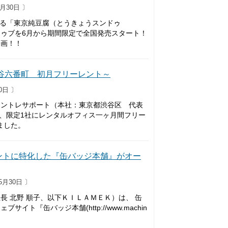
月30日 〕
える「東京純豆腐（とうきょうスンドゥ
ドゥブを6月から期間限定で全国発売スタート！
企画！！
谷六番町 初月フリーレント～
0日 〕
アントレサポート（本社：東京都渋谷区 代表
co.jp/］は、限定1社にレンタルオフィス一ヶ月間フリー
ました。
ントに特化した『缶バッジ本舗』がオー
5月30日 〕
 北野 順子、以下ＫＩＬＡＭＥＫ）は、 缶
『缶バッジ本舗(http://www.machin