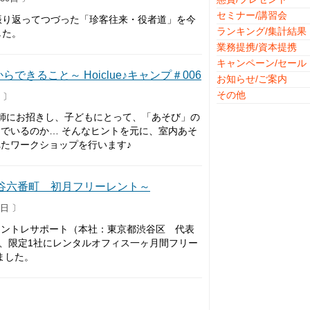
セミナー/講習会
振り返ってつづった「珍客往来・役者道」を今
ランキング/集計結果
した。
業務提携/資本提携
キャンペーン/セール
ること～ Hoiclue♪キャンプ＃006
お知らせ/ご案内
その他
 〕
師にお招きし、子どもにとって、「あそび」の
でいるのか… そんなヒントを元に、室内あそ
たワークショップを行います♪
谷六番町 初月フリーレント～
0日 〕
アントレサポート（本社：東京都渋谷区 代表
co.jp/］は、限定1社にレンタルオフィス一ヶ月間フリー
ました。