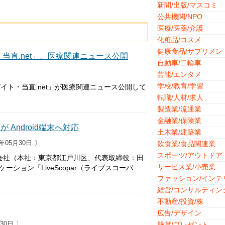
新聞/出版/マスコミ
公共機関/NPO
医療/医薬/介護
化粧品/コスメ
健康食品/サプリメン
直.net」、医療関連ニュース公開
自動車/二輪車
芸能/エンタメ
学校/教育/学習
ト・当直.net」が医療関連ニュース公開して
転職/人材/求人
製造業/流通業
金融業/保険業
 Android端末へ対応
土木業/建築業
年05月30日 〕
飲食業/食品関連業
スポーツ/アウトドア
会社（本社：東京都江戸川区、代表取締役：田
サービス業/小売業
ーション「LiveScopar（ライブスコーパ
ファッション/インテ
経営/コンサルティン
不動産/投資/株
広告/デザイン
30日 〕
懸賞/プレゼント