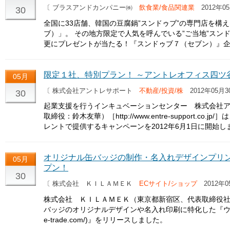
〔 ブラスアンドカンパニー㈱
飲食業/食品関連業
2012年05
30
全国に33店舗、韓国の豆腐鍋”スンドゥブ”の専門店を構
ブ）」。 その地方限定で人気を呼んでいる”ご当地”スン
更にプレゼントが当たる！『スンドゥブ７（セブン）』
限定１社、特別プラン！ ～アントレオフィス四ツ
05月
〔 株式会社アントレサポート
不動産/投資/株
2012年05月3
30
起業支援を行うインキュベーションセンター 株式会社
取締役：鈴木友華）［http://www.entre-support.
レントで提供するキャンペーンを2012年6月1日に開始し
オリジナル缶バッジの制作・名入れデザインプリ
05月
プン！
30
〔 株式会社 ＫＩＬＡＭＥＫ
ECサイト/ショップ
2012年0
株式会社 ＫＩＬＡＭＥＫ（東京都新宿区、代表取締役社長
バッジのオリジナルデザインや名入れ印刷に特化した『ウェブサイト
e-trade.com/)』をリリースしました。