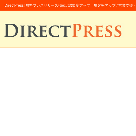
DirectPress! 無料プレスリリース掲載 / 認知度アップ・集客率アップ / 営業支