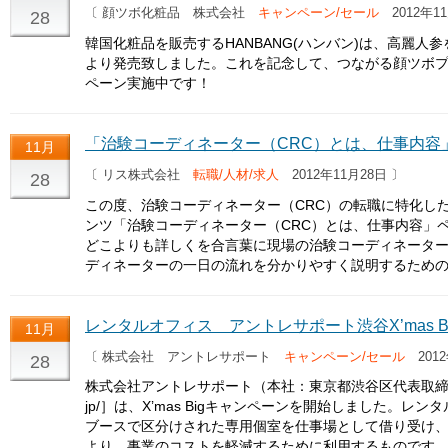
〔 顔ツボ化粧品 株式会社
キャンペーン/セール
2012年11
28
韓国化粧品を販売するHANBANG(ハンバン)は、高麗
より発売致しました。これを記念して、つながる顔ツボ
ペーン実施中です！
「治験コーディネーター（CRC）とは、仕事内容
11月
〔 リス株式会社
転職/人材/求人
2012年11月28日 〕
28
この度、治験コーディネーター（CRC）の転職に特化し
ンツ「治験コーディネーター（CRC）とは、仕事内容」
どこよりも詳しくを合言葉に現場の治験コーディネーター
ディネーターの一日の流れを分かりやすく説明するため
レンタルオフィス アントレサポート渋谷X’mas B
11月
〔 株式会社 アントレサポート
キャンペーン/セール
2012
28
株式会社アントレサポート（本社：東京都渋谷区代表取締役：鈴木友華）［
jp/］は、X’mas Bigキャンペーンを開始しました。
ブースで区分けされた専用個室を仕事場として借り受け
より、事業のコストを軽減するために利用するものです。