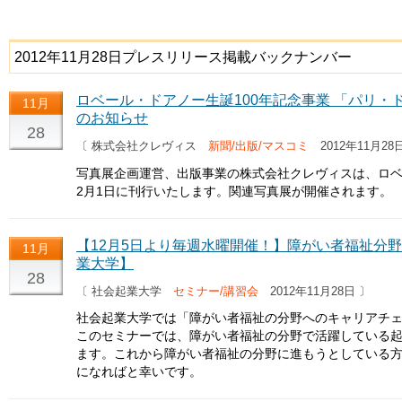
2012年11月28日プレスリリース掲載バックナンバー
ロベール・ドアノー生誕100年記念事業 「パリ
11月
のお知らせ
28
〔 株式会社クレヴィス
新聞/出版/マスコミ
2012年11月28
写真展企画運営、出版事業の株式会社クレヴィスは、ロベ
2月1日に刊行いたします。関連写真展が開催されます。
【12月5日より毎週水曜開催！】障がい者福祉分
11月
業大学】
28
〔 社会起業大学
セミナー/講習会
2012年11月28日 〕
社会起業大学では「障がい者福祉の分野へのキャリアチェ
このセミナーでは、障がい者福祉の分野で活躍している起
ます。これから障がい者福祉の分野に進もうとしている
になればと幸いです。