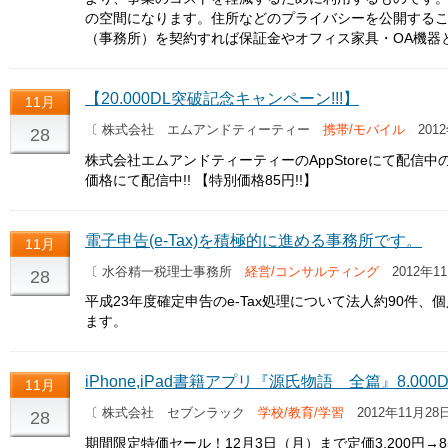
の空間になります。住所などのプライバシーを公開する
（事務所）を契約すれば保証金やオフィス家具・OA機器
【20.000DL突破記念キャンペーン!!!】
11月
〔 株式会社 エムアンドティーティー
携帯/モバイル
2012
28
株式会社エムアンドティーティーのAppStoreにて配信中の 
価格にて配信中!! 【特別価格85円!!】
電子申告(e-Tax)を積極的に進める事務所です。
11月
〔 水谷精一税理士事務所
経営/コンサルティング
2012年11
28
平成23年度確定申告のe-Tax処理について法人約90件
ます。
iPhone,iPad書籍アプリ『源氏物語 全篇』8.00
11月
〔 株式会社 セブンラック
学校/教育/学習
2012年11月28
28
期間限定特価セール！12月3日（月）まで定価3,200円→8