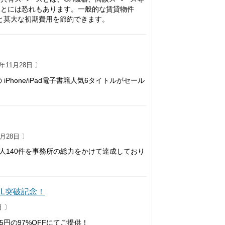
ことには恐れもあります。一般的な賃貸物件
と莫大な初期費用を節約できます。
年11月28日 〕
iPhone/iPad電子書籍人気6タイトルがセール
月28日 〕
、個人140件を事務所の総力をかけて達成しており
0DL突破記念！
日 〕
5円の97%OFFにてご提供！