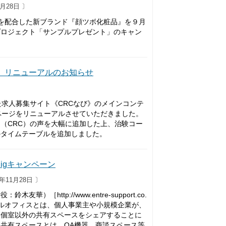
月28日 〕
人参を配合した新ブランド『顔ツボ化粧品』を９月
プロジェクト「サンプルプレゼント」のキャン
」リニューアルのお知らせ
た求人募集サイト《CRCなび》のメインコンテ
ページをリニューアルさせていただきました。
（CRC）の声を大幅に追加した上、治験コー
のタイムテーブルを追加しました。
igキャンペーン
年11月28日 〕
http://www.entre-support.co.
レンタルオフィスとは、個人事業主や小規模企業が、
、個室以外の共有スペースをシェアすることに
共有スペースとは、OA機器、商談スペース等