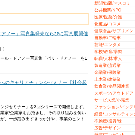
新聞/出版/マスコミ
公共機関/NPO
医療/医薬/介護
化粧品/コスメ
健康食品/サプリメン
・ドアノー」写真集発売ならびに写真展開催
自動車/二輪車
芸能/エンタメ
日 〕
学校/教育/学習
ール・ドアノー写真集「パリ・ドアノー」を1
転職/人材/求人
製造業/流通業
金融業/保険業
土木業/建築業
野へのキャリアチェンジセミナー【社会起
飲食業/食品関連業
スポーツ/アウトドア
サービス業/小売業
ンジセミナー」を3回シリーズで開催します。
ファッション/インテ
業家/企業家をお招きし、その取り組みを伺い
経営/コンサルティン
方が、一歩踏み出すきっかけや、事業のヒント
不動産/投資/株
広告/デザイン
懸賞/プレゼント