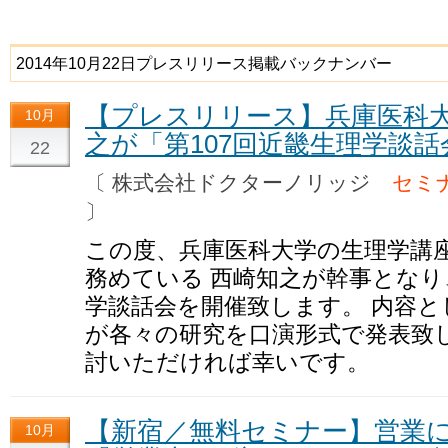
2014年10月22日プレスリリース掲載バックナンバー
【プレスリリース】兵庫医科大
10月
之が「第107回近畿生理学談
22
〔 株式会社ドクターノリッジ
セミ
〕
この度、兵庫医科大学の生理学講
務めている 西崎知之が幹事となり
学談話会を開催致します。 内容と
が各々の研究を口演形式で発表致
討いただければ幸いです。
【新宿／無料セミナー】営業
10月