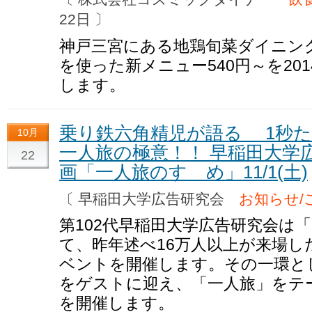
22日 〕
神戸三宮にある地鶏旬菜ダイニン
を使った新メニュー540円～を2014
します。
乗り鉄六角精児が語る 1秒
10月
一人旅の極意！！ 早稲田大学
22
画「一人旅のすゝめ」11/1(土)
〔 早稲田大学広告研究会
お知らせ/
第102代早稲田大学広告研究会は
て、昨年述べ16万人以上が来場し
ベントを開催します。その一環と
をゲストに迎え、「一人旅」をテ
を開催します。