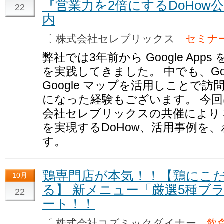
『営業力を2倍にするDoHo
22
内
〔 株式会社セレブリックス
セミナ
弊社では3年前から Google Ap
を実践してきました。 中でも、Go
Google マップを活用しことで
になった経験もございます。 今
会社セレブリックスの共催により
を実現するDoHow、活用事例を
す。
鶏専門店が本気！！【鶏にこ
10月
る】 新メニュー「厳選5種ブラン
22
ート！！
〔 株式会社コズミックダイナー
飲