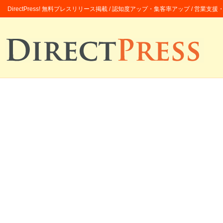
DirectPress! 無料プレスリリース掲載 / 認知度アップ・集客率アップ / 営業支