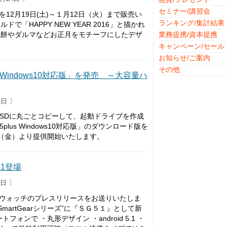
セミナー/講習会
12月19日(土)～１月12日（火）まで販売い
ランキング/集計結果
HAPPY NEW YEAR 2016」と描かれ
鏡餅やダルマなどお正月をモチーフにしたデザ
業務提携/資本提携
キャンペーン/セール
お知らせ/ご案内
その他
 Windows10対応版」を発売 ～大容量ハ
4日 〕
SSDに丸ごとコピーして、起動ドライブを作成
us Windows10対応版」のダウンロード版を
9日（金）より提供開始いたします。
51登場
4日 〕
ンウォッチのプレスリリースをお送りいたしま
martGearシリーズ”に『ＳＧ５１』として新
ンで ・丸形デザイン ・android 5.1 ・