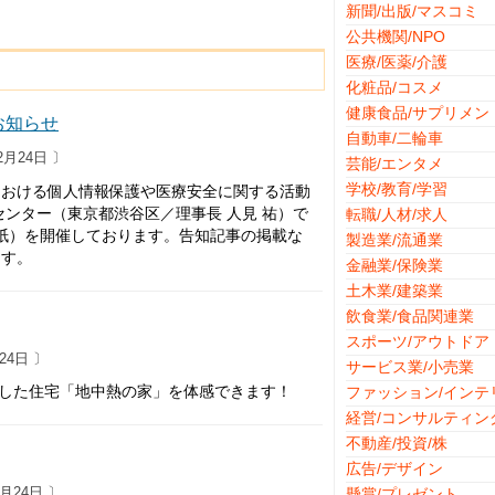
新聞/出版/マスコミ
公共機関/NPO
医療/医薬/介護
化粧品/コスメ
健康食品/サプリメン
お知らせ
自動車/二輪車
2月24日 〕
芸能/エンタメ
学校/教育/学習
における個人情報保護や医療安全に関する活動
ンター（東京都渋谷区／理事長 人見 祐）で
転職/人材/求人
紙）を開催しております。告知記事の掲載な
製造業/流通業
ます。
金融業/保険業
土木業/建築業
飲食業/食品関連業
スポーツ/アウトドア
24日 〕
サービス業/小売業
入した住宅「地中熱の家」を体感できます！
ファッション/インテ
経営/コンサルティン
不動産/投資/株
広告/デザイン
月24日 〕
懸賞/プレゼント