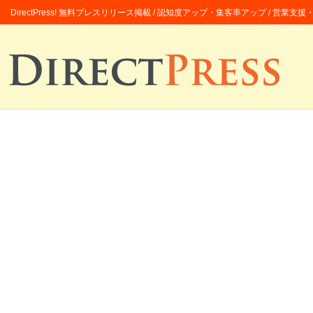
DirectPress! 無料プレスリリース掲載 / 認知度アップ・集客率アップ / 営業支