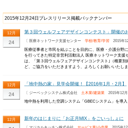
2015年12月24日プレスリリース掲載バックナンバー
第３回ウェルフェアデザインコンテスト」開催の
12月
〔 医療ネットワーク支援センター
学校/教育/学習
2015年1
24
医療従事者と市民を結ぶことを目的に、医療・介護分野
を行ってきた特定非営利活動法人 医療ネットワーク支援セ
は、「第３回ウェルフェアデザインコンテスト｣（概要別
ど、ご協力をいただきますよう、よろしくお願いいたし
「地中熱の家」見学会開催！【2016年1月・2月】
12月
〔 ジーベックシステム株式会社
土木業/建築業
2015年12月
24
地中熱を利用した空調システム「GBECシステム」を導
新年のはじまりに「お正月MIX」をごいっしょに
12月
〔 マジカルキッチン株式会社
サービス業/小売業
2015年12