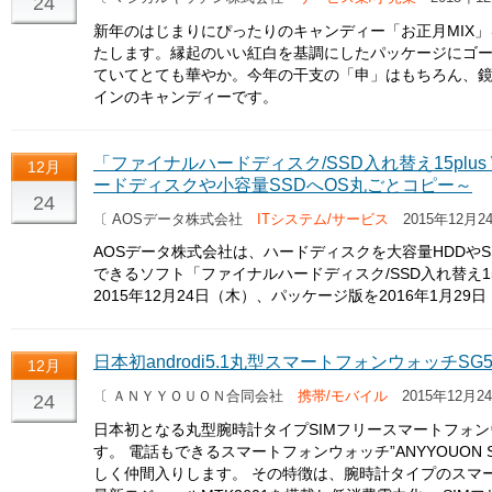
24
新年のはじまりにぴったりのキャンディー「お正月MIX」を
たします。縁起のいい紅白を基調にしたパッケージにゴールドで「
ていてとても華やか。今年の干支の「申」はもちろん、
インのキャンディーです。
「ファイナルハードディスク/SSD入れ替え15plus
12月
ードディスクや小容量SSDへOS丸ごとコピー～
24
〔 AOSデータ株式会社
ITシステム/サービス
2015年12月2
AOSデータ株式会社は、ハードディスクを大容量HDDや
できるソフト「ファイナルハードディスク/SSD入れ替え15pl
2015年12月24日（木）、パッケージ版を2016年1月2
日本初androdi5.1丸型スマートフォンウォッチSG
12月
〔 ＡＮＹＹＯＵＯＮ合同会社
携帯/モバイル
2015年12月2
24
日本初となる丸型腕時計タイプSIMフリースマートフォ
す。 電話もできるスマートフォンウォッチ”ANYYOUON S
しく仲間入りします。 その特徴は、腕時計タイプのスマートフォ