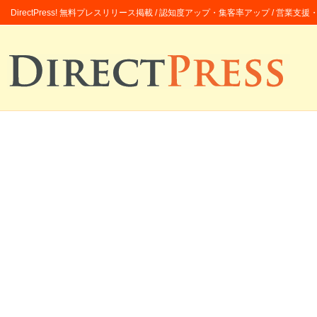
DirectPress! 無料プレスリリース掲載 / 認知度アップ・集客率アップ / 営業支