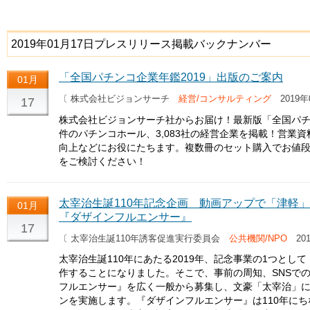
2019年01月17日プレスリリース掲載バックナンバー
「全国パチンコ企業年鑑2019」出版のご案内
01月
〔 株式会社ビジョンサーチ
経営/コンサルティング
2019年
17
株式会社ビジョンサーチ社からお届け！最新版「全国パチンコ
件のパチンコホール、3,083社の経営企業を掲載！営業
向上などにお役にたちます。複数冊のセット購入でお値
をご検討ください！
太宰治生誕110年記念企画 動画アップで「津軽
01月
『ダザインフルエンサー』
17
〔 太宰治生誕110年誘客促進実行委員会
公共機関/NPO
201
太宰治生誕110年にあたる2019年、記念事業の1つとし
作することになりました。そこで、事前の周知、SNSで
フルエンサー』を広く一般から募集し、文豪「太宰治」
ンを実施します。『ダザインフルエンサー』は110年にちなん