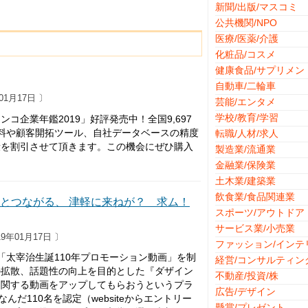
新聞/出版/マスコミ
公共機関/NPO
医療/医薬/介護
化粧品/コスメ
健康食品/サプリメン
自動車/二輪車
01月17日 〕
芸能/エンタメ
学校/教育/学習
企業年鑑2019」好評発売中！全国9,697
資料や顧客開拓ツール、自社データベースの精度
転職/人材/求人
段を割引させて頂きます。この機会にぜひ購入
製造業/流通業
金融業/保険業
土木業/建築業
飲食業/食品関連業
」とつながる、 津軽に来ねが？ 求ム！
スポーツ/アウトドア
サービス業/小売業
9年01月17日 〕
ファッション/インテ
て「太宰治生誕110年プロモーション動画」を制
経営/コンサルティン
の拡散、話題性の向上を目的とした『ダザイン
不動産/投資/株
に関する動画をアップしてもらおうというプラ
広告/デザイン
だ110名を認定（websiteからエントリー
懸賞/プレゼント