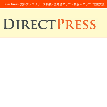
DirectPress! 無料プレスリリース掲載 / 認知度アップ・集客率アップ / 営業支