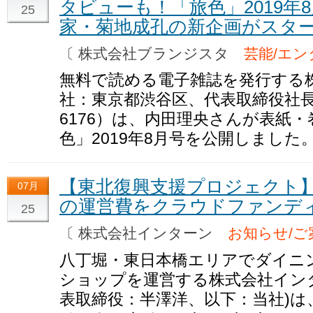
タビューも！「旅色」2019年
25
家・菊地成孔の新企画がスタ
〔 株式会社ブランジスタ
芸能/エン
無料で読める電子雑誌を発行する
社：東京都渋谷区、代表取締役社
6176）は、内田理央さんが表紙
色」2019年8月号を公開しました
【東北復興支援プロジェクト】 第6回T
07月
の運営費をクラウドファンデ
25
〔 株式会社インターン
お知らせ/ご
八丁堀・東日本橋エリアでダイニ
ショップを運営する株式会社イン
表取締役：半澤洋、以下：当社)は