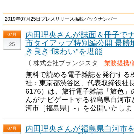
2019年07月25日プレスリリース掲載バックナンバー
内田理央さんが誌面＆冊子でナ
07月
市タイアップ特別編公開 景勝
25
き良き“味わい”を堪能
〔 株式会社ブランジスタ
業務提携/
無料で読める電子雑誌を発行する
社：東京都渋谷区、代表取締役社
6176）は、旅行電子雑誌「旅色
んがナビゲートする福島県白河市と
河市［福島県］-」を公開いたしま
内田理央さんが福島県白河市を
07月