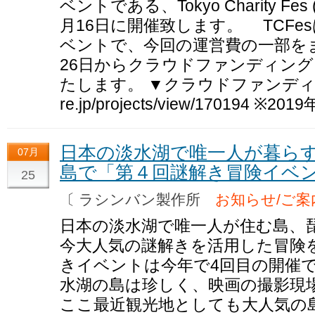
ベントである、Tokyo Charity Fes
月16日に開催致します。 TCF
ベントで、今回の運営費の一部をま
26日からクラウドファンディン
たします。 ▼クラウドファンディングペー
re.jp/projects/view/170194 ※20
日本の淡水湖で唯一人が暮ら
07月
島で「第４回謎解き冒険イベ
25
〔 ラシンバン製作所
お知らせ/ご案
日本の淡水湖で唯一人が住む島、
今大人気の謎解きを活用した冒険
きイベントは今年で4回目の開催
水湖の島は珍しく、映画の撮影現
ここ最近観光地としても大人気の