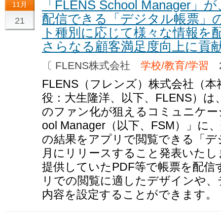
「FLENS School Manag
11月
配信できる「デジタル帳票」
21
ト種別に応じて様々な情報を
さらなる顧客満足度向上に貢
〔 FLENS株式会社
学校/教育/学習
2
FLENS（フレンズ）株式会社（
役：大生隆洋、以下、FLENS）
のファン化が狙えるコミュニケーショ
ool Manager（以下、FSM）
の結果をアプリで閲覧できる「デ
月にリリースすること発表いたし
提供していたPDF等で帳票を配信
リでの閲覧に適したデザインや、
内容を設定することができます。