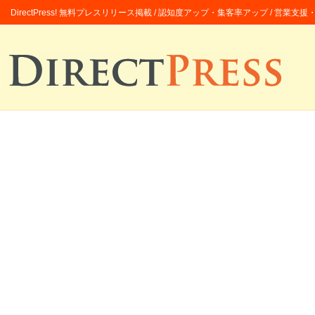
DirectPress! 無料プレスリリース掲載 / 認知度アップ・集客率アップ / 営業支