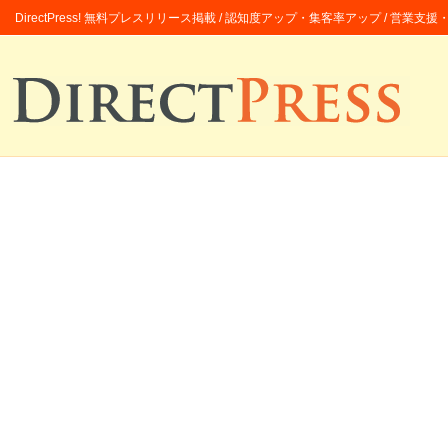
DirectPress! 無料プレスリリース掲載 / 認知度アップ・集客率アップ / 営業支