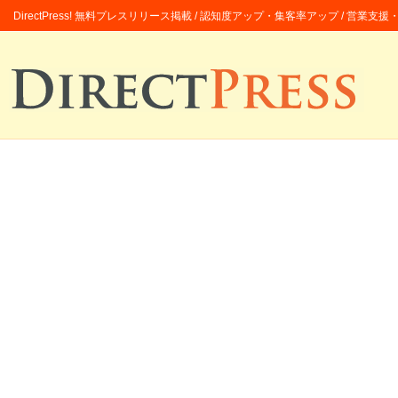
DirectPress! 無料プレスリリース掲載 / 認知度アップ・集客率アップ / 営業支