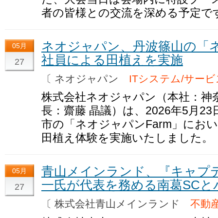
者の皆様との交流を深める予定で
ネオジャパン、丹波篠山の「ネ
05月
社員による田植えを実施
27
〔 ネオジャパン
ITシステム/サービ
株式会社ネオジャパン（本社：神
長：齋藤 晶議）は、2026年5月
市の「ネオジャパンFarm」にお
田植え体験を実施いたしました。
青山メインランド、『キャプ
05月
一氏が代表を務める南葛SCと
27
〔 株式会社青山メインランド
不動産