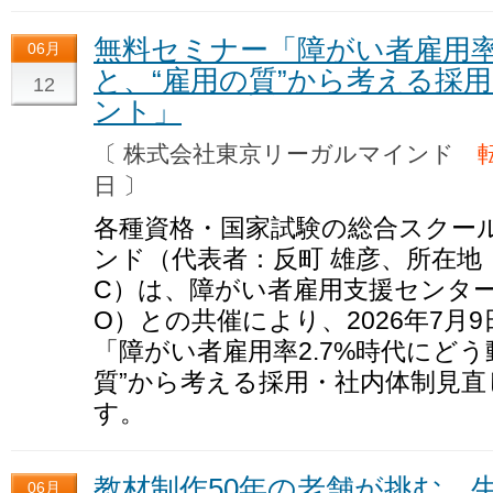
無料セミナー「障がい者雇用率
06月
と、“雇用の質”から考える採
12
ント」
〔 株式会社東京リーガルマインド
日 〕
各種資格・国家試験の総合スクー
ンド（代表者：反町 雄彦、所在地
C）は、障がい者雇用支援センター・J
O）との共催により、2026年7月
「障がい者雇用率2.7%時代にど
質”から考える採用・社内体制見
す。
教材制作50年の老舗が挑む、
06月