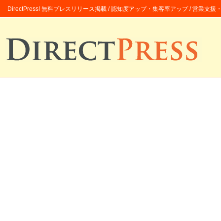
DirectPress! 無料プレスリリース掲載 / 認知度アップ・集客率アップ / 営業支