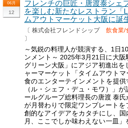
フレンチの巨匠・唐渡泰シェ
06月
を楽しむ新たなレストラン「Le Ch
12
ムアウトマーケット大阪に誕
〔 株式会社フレンドシップ
飲食業
〕
～気鋭の料理人が競演する、1日1
ンメント～ 2025年3月21日に
グリーン大阪」にアジア初進出を
ャーマーケット「タイムアウトマ
食のエンターテインメントを提供する「Le
（ル・シェフ・デュ・モワ）」が
ールグループ総料理長の唐渡 泰
が月替わりで限定ワンプレートを
創的なアイデアをカタチにし、国
月、ここでしか味わえない一皿」