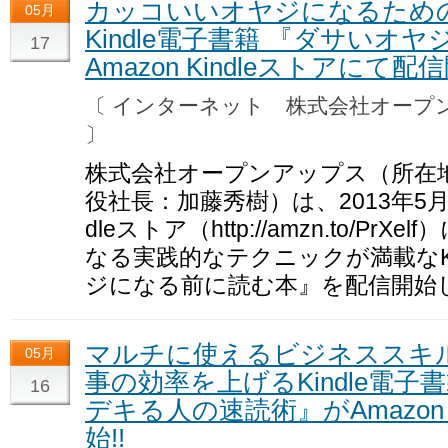
カッコいいオヤジになるため
05月
Kindle電子書籍 『ダサいオ
17
Amazon Kindleストアにて配信
〔 インターネット 株式会社オー
〕
株式会社オープンアップス（所在
役社長：加藤秀樹）は、2013年5月17
dleストア（http://amzn.to/P
なる実践的なテクニックが満載なKi
ジになる前に読む本』を配信開始
マルチに使えるビジネススキ
05月
事の効率を上げるKindle電子
16
デキる人の速読術』がAmazon 
始!!