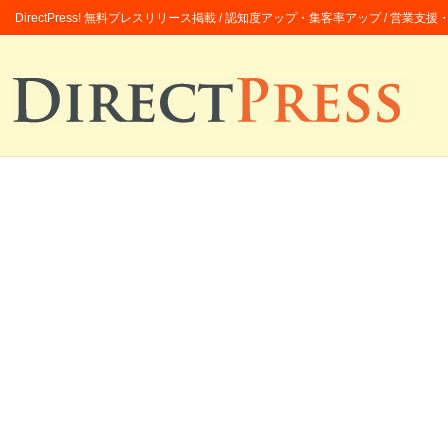
DirectPress! 無料プレスリリース掲載 / 認知度アップ・集客率アップ / 営業支