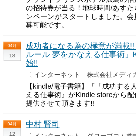
の招待券が当る！地球時間/あす
ンペーンがスタートしました。会
募可能です。
成功者になる為の極意が満載!!
04月
ルール 夢をかなえる仕事術』Kind
18
始!!
〔 インターネット 株式会社メデ
【kindle/電子書籍】『「成功す
える仕事術』がKindle storeか
提供させて頂きます!!
中村 賢司
04月
12
〔 インターネット グローブコム