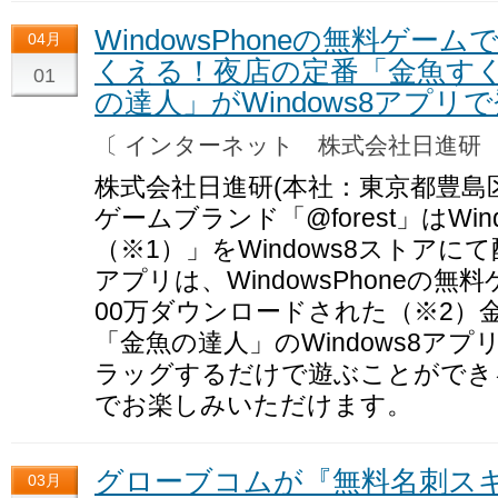
WindowsPhoneの無料ゲー
04月
くえる！夜店の定番「金魚す
01
の達人」がWindows8アプリ
〔 インターネット 株式会社日進
株式会社日進研(本社：東京都豊島
ゲームブランド「@forest」はWi
（※1）」をWindows8ストアに
アプリは、WindowsPhoneの無料
00万ダウンロードされた（※2）
「金魚の達人」のWindows8ア
ラッグするだけで遊ぶことができ
でお楽しみいただけます。
グローブコムが『無料名刺ス
03月