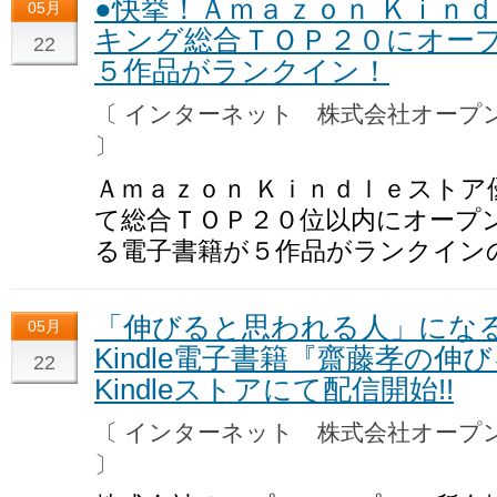
●快挙！Ａｍａｚｏｎ Ｋｉｎ
05月
キング総合ＴＯＰ２０にオー
22
５作品がランクイン！
〔 インターネット 株式会社オー
〕
Ａｍａｚｏｎ Ｋｉｎｄｌｅスト
て総合ＴＯＰ２０位以内にオープ
る電子書籍が５作品がランクイン
「伸びると思われる人」にな
05月
Kindle電子書籍『齋藤孝の伸び
22
Kindleストアにて配信開始!!
〔 インターネット 株式会社オー
〕