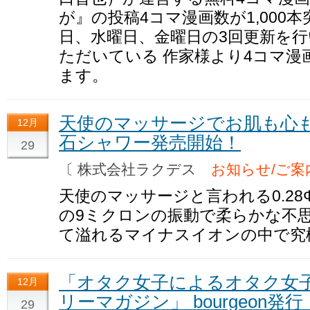
が』の投稿4コマ漫画数が1,000
日、水曜日、金曜日の3回更新を行
ただいている 作家様より4コマ
ます。
天使のマッサージでお肌も心も
12月
石シャワー発売開始！
29
〔 株式会社ラクデス
お知らせ/ご案
天使のマッサージと言われる0.2
の9ミクロンの振動で柔らかな不
て溢れるマイナスイオンの中で究
「オタク女子によるオタク女
12月
リーマガジン」 bourgeon発
29