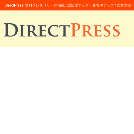
DirectPress! 無料プレスリリース掲載 / 認知度アップ・集客率アップ / 営業支