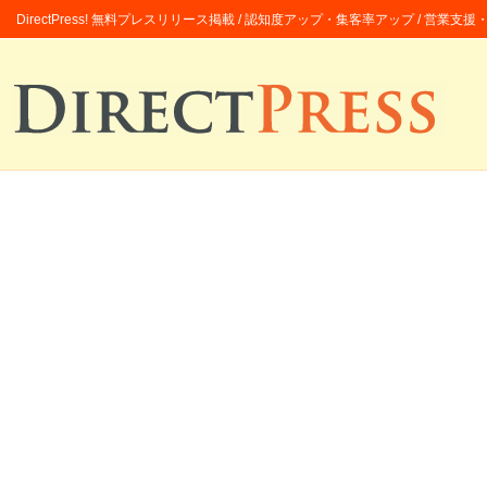
DirectPress! 無料プレスリリース掲載 / 認知度アップ・集客率アップ / 営業支