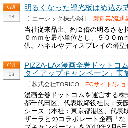
明るくなった導光板はめ込み
02月
08
〔 エーシック株式会社
製造業/流通
当社従来品比、約２倍の明るさを
０ｍｍを最小単位とし、９００ｍ
供。パネルやディスプレイの薄型
PIZZA-LA×漫画全巻ドット
02月
タイアップキャンペーン」実
08
〔 株式会社TORICO
ECサイト/シ
漫画全巻ドットコムを運営する株式
都千代田区、代表取締役社長：安
シーズ（本社：東京都港区、代表
ザーラとのコラボレート企画「な
プキャンペーン」を2010年2月