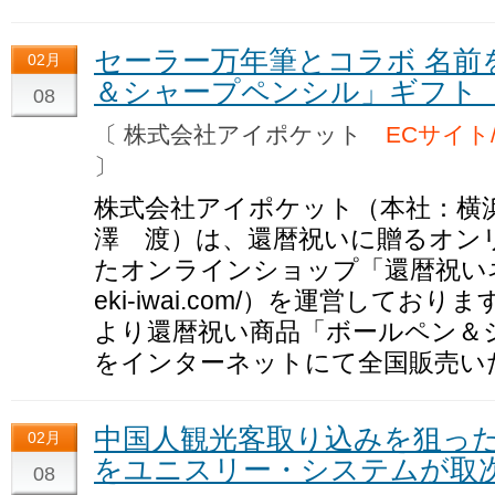
セーラー万年筆とコラボ 名前
02月
＆シャープペンシル」ギフト
08
〔 株式会社アイポケット
ECサイト
〕
株式会社アイポケット（本社：横
澤 渡）は、還暦祝いに贈るオン
たオンラインショップ「還暦祝いネット」
eki-iwai.com/）を運営しており
より還暦祝い商品「ボールペン＆
をインターネットにて全国販売い
中国人観光客取り込みを狙っ
02月
をユニスリー・システムが取
08