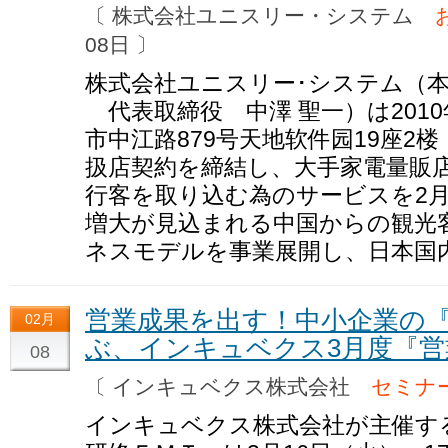
〔 株式会社ユニスリー・システム
08日 〕
株式会社ユニスリー･システム（本社
代表取締役 中澤 聖一）は2010
市中江路879号天地软件园19座2楼 CE
扱店契約を締結し、大手家電量販
行客を取り込む為のサービスを2
増大が見込まれる中国からの観光
ネスモデルを事業展開し、日本国
営業成果を出す！中小企業の
02月
ぶ、インキュベクス3月度『営
08
〔 インキュベクス株式会社
セミナ
インキュベクス株式会社が主催す