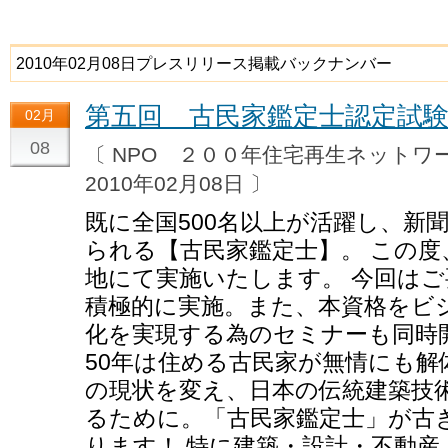
2010年02月08日プレスリリース掲載バックナンバー
第五回 古民家鑑定士認定試
02月
08
〔 NPO ２００年住宅再生ネット
2010年02月08日 〕
既に全国500名以上が活躍し、新
られる【古民家鑑定士】。 この度
地にて実施いたします。 今回は
積極的に実施。また、本資格をビ
化を実現する為のセミナーも同時
50年は住める古民家が無情にも
の現状を変え、日本の伝統建築技
るために。「古民家鑑定士」が古
ります！ 特に建築・設計・不動産