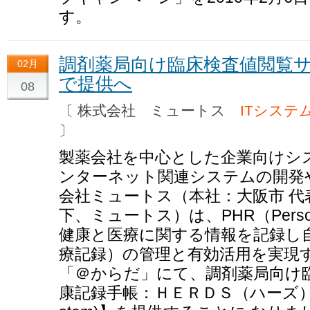
す。
調剤薬局向け臨床検査値閲覧
02月
で提供へ
08
〔 株式会社 ミュートス
ITシステ
〕
製薬会社を中心とした企業向けシ
ンターネット関連システムの開発
会社ミュートス（本社：大阪市 代
下、ミュートス）は、PHR（Personal
健康と医療に関する情報を記録し
療記録）の管理と有効活用を実現
「＠からだ」にて、調剤薬局向け
康記録手帳：ＨＥＲＤＳ（ハーズ）(Health