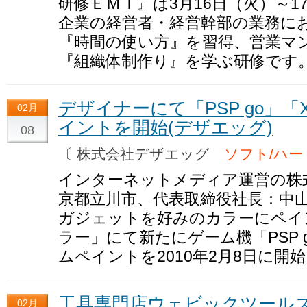
研修ＥＭＴ』は3月16日（火）～
企業の経営者・経営幹部の業務に
『時間の使い方』を習得、営業マ
『組織体制作り』を学ぶ研修です
デザイナーにて「PSP go」「X
02月
イントを開始(デザエッグ)
08
〔 株式会社デザエッグ
ソフト/ハー
インターネットメディア運営の株
京都立川市、代表取締役社長：中山
ガジェットを好みのカラーにペイ
ラー」にて新たにゲーム機「PSP go
ムペイントを2010年2月8日に開
工具専門店ウェビックツールズ
02月