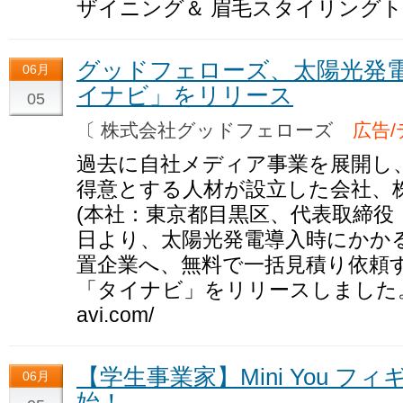
ザイニング＆ 眉毛スタイリング
グッドフェローズ、太陽光発
06月
イナビ」をリリース
05
〔 株式会社グッドフェローズ
広告
過去に自社メディア事業を展開し
得意とする人材が設立した会社、
(本社：東京都目黒区、代表取締役：長
日より、太陽光発電導入時にかか
置企業へ、無料で一括見積り依頼
「タイナビ」をリリースしました。詳細UR
avi.com/
【学生事業家】Mini You 
06月
始！