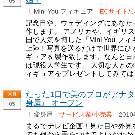
05
〔 Mini You フィギュア
ECサイト/
記念日や、ウェディングにあなた
作します。 アメリカや、イギリ
国で人気を博した「Mini You 
上陸！写真を送るだけで世界にひ
ギュアを製作致します。なんと日
は現役大学生です。 大切な人と
ィギュアをプレゼントしてみては
たった1日で美のプロがアナ
06月
身屋』 オープン
05
〔 変身屋
サービス業/小売業
2010
まるでテレビ企画！見た目や外見
でも何から手をつけてよいかわか