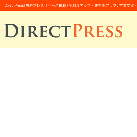
DirectPress! 無料プレスリリース掲載 / 認知度アップ・集客率アップ / 営業支