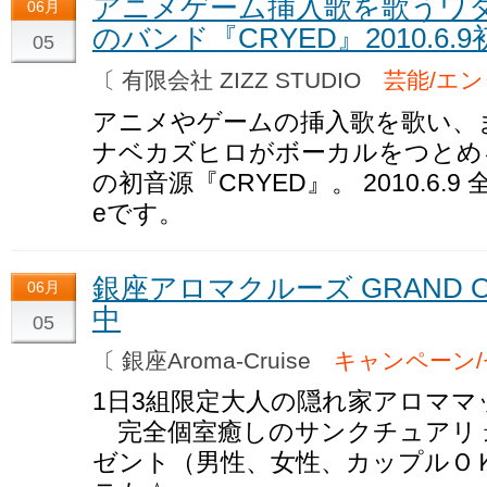
アニメゲーム挿入歌を歌うワ
06月
のバンド『CRYED』2010.6
05
〔 有限会社 ZIZZ STUDIO
芸能/エ
アニメやゲームの挿入歌を歌い、
ナベカズヒロがボーカルをつとめる
の初音源『CRYED』。 2010.6.9
eです。
銀座アロマクルーズ GRAND 
06月
中
05
〔 銀座Aroma-Cruise
キャンペーン
1日3組限定大人の隠れ家アロママッ
完全個室癒しのサンクチュアリ 最大\
ゼント（男性、女性、カップルＯ