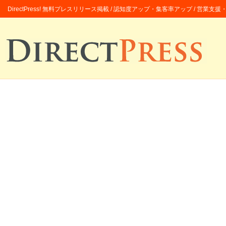
DirectPress! 無料プレスリリース掲載 / 認知度アップ・集客率アップ / 営業支