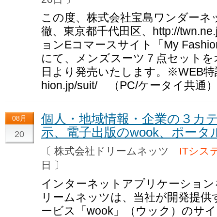
この度、株式会社宝島ワンダーネ
徹、東京都千代田区、http://twn.
ョンEコマースサイト「My Fashion（htt
にて、メンズスーツ７点セットをオ
日より発売いたします。※WEB特設ページ
hion.jp/suit/ （PC/ケータイ共
個人・地域情報・企業の３カ
08月
示、電子出版のwook、ポー
20
〔 株式会社ドリームネッツ
ITシス
日 〕
インターネットアプリケーション
リームネッツは、当社が開発提供す
ービス「wook」（ウック）のサイ