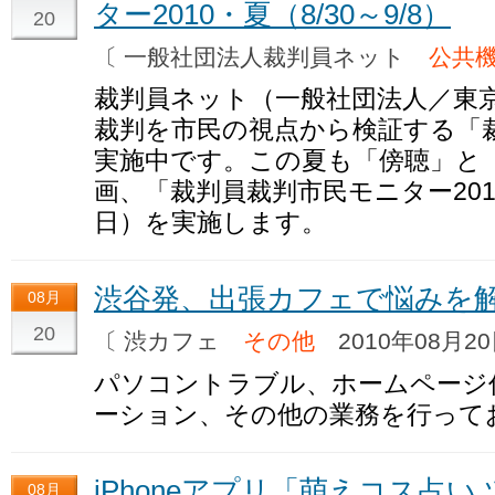
ター2010・夏（8/30～9/8）
20
〔 一般社団法人裁判員ネット
公共機
裁判員ネット（一般社団法人／東
裁判を市民の視点から検証する「
実施中です。この夏も「傍聴」と
画、「裁判員裁判市民モニター201
日）を実施します。
渋谷発、出張カフェで悩みを
08月
20
〔 渋カフェ
その他
2010年08月20
パソコントラブル、ホームページ
ーション、その他の業務を行って
iPhoneアプリ「萌えコス占い
08月