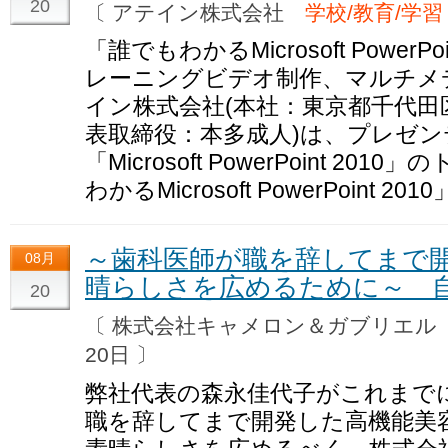
20
〔 アテイン株式会社
学校/教育/学習
「誰でもわかるMicrosoft PowerP
レーニングビデオ制作、マルチメ
イン株式会社(本社：東京都千代田区、電
表取締役：本多成人)は、プレゼ
「Microsoft PowerPoint 2
わかるMicrosoft PowerPoint 
～歯科医師が職を辞してまで
08月
晴らしさを広めるために～ 
20
〔 株式会社キャメロン＆ガブリエ
20日 〕
弊社代表の森永佳代子がこれまで
職を辞してまで開発した高機能美