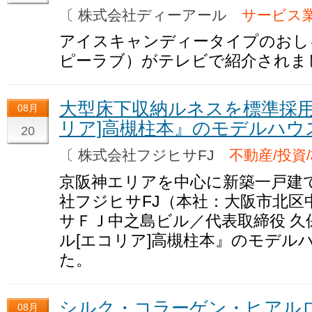
〔 株式会社ディーアール
サービス業
アイスキャンディータイプのおしゃれ雑
ピーラブ）がテレビで紹介されま
大型床下収納ルネスを標準採用
08月
リア]高槻柱本』のモデルハウ
20
〔 株式会社フジヒサFJ
不動産/投資
京阪神エリアを中心に新築一戸建
社フジヒサFJ（本社：大阪市北区中
サＦＪ中之島ビル／代表取締役 久
ル[エコリア]高槻柱本』のモデル
た。
シルク・コラーゲン・ヒアル
08月