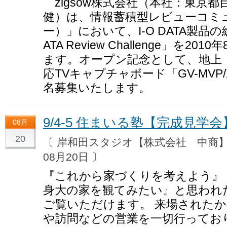
zigsow株式会社（本社：東京
健）は、情報蓄積型レビューコミュニ
ー）」において、I-O DATA製品の
ATA Review Challenge」を
ます。オープン記念として、地上・
応TVキャプチャボード「GV-MVP
名募集いたします。
9/4-5 住まいる塾【完成見学
08月
20
〔 岸和田スタジオ【株式会社 中
08月20日 〕
『これから家づくりを考えよう』
身大の家を観てみたい』と思われ
ご覧いただけます。 来場された
や訪問などの営業を一切行ってお