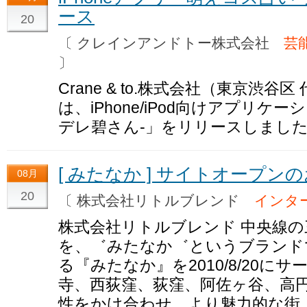
ース
20
〔 クレインアンドトー株式会社
芸
〕
Crane & to.株式会社（東京渋谷
は、iPhone/iPod向けアプリケ
デレ碧さん-」をリリースしまし
[ みたなか ] サイトオープン
08月
20
〔 株式会社リトルブレンド
インタ
株式会社リトルブレンド 中央線
を、゛みたなか゛というブランド
る『みたなか』を2010/8/20に
寺、西荻窪、荻窪、阿佐ヶ谷、高円
性をかけ合わせ、より魅力的な街