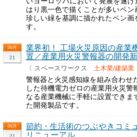
いヨーロッパにおいて発展を遂げ
はり黒一色で描くことが多いペン
珍しい緑を基調に描かれたペン画
す。
業界初！ 工場火災原因の産業
06月
置／産業用火災警報器の開発
21
〔 スペースワークス
土木業/建築業
警報器と火災感知線を組み合わせ
した待機電力ゼロの産業用火災警
なる産業機械に手軽に設置できま
た開発製品です。
節約・生活術のつぶやきコミ
06月
リニューアル
21