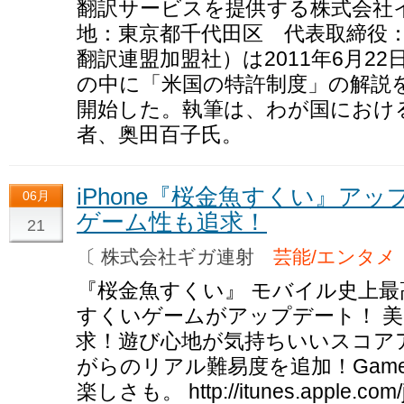
翻訳サービスを提供する株式会社
地：東京都千代田区 代表取締役
翻訳連盟加盟社）は2011年6月2
の中に「米国の特許制度」の解説
開始した。執筆は、わが国におけ
者、奥田百子氏。
iPhone『桜金魚すくい』ア
06月
ゲーム性も追求！
21
〔 株式会社ギガ連射
芸能/エンタメ
『桜金魚すくい』 モバイル史上
すくいゲームがアップデート！ 
求！遊び心地が気持ちいいスコア
がらのリアル難易度を追加！Game
楽しさも。 http://itunes.apple.com/