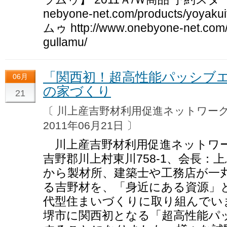
nebyone-net.com/products/yoyak
ムゥ http://www.onebyone-net.com/p
gullamu/
「関西初！超高性能パッシブ
06月
の家づくり
21
〔 川上産吉野材利用促進ネットワ
2011年06月21日 〕
川上産吉野材利用促進ネットワー
吉野郡川上村東川758-1、会長：
から製材所、建築士や工務店が一
る吉野材を、「身近にある資源」
代型住まいづくりに取り組んでい
堺市に関西初となる「超高性能パ