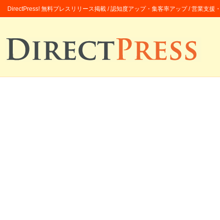
DirectPress! 無料プレスリリース掲載 / 認知度アップ・集客率アップ / 営業支