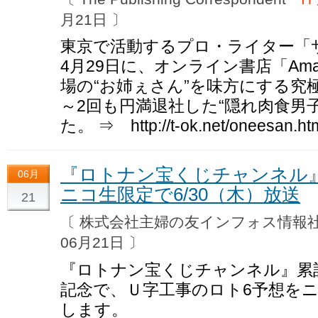
月21日 〕
東京で活動するプロ・ライター「サ
4月29日に、オンライン書店「Amazon
場の“お姉ぇさん”を味方にする究
～2回も円満退社した“隠れ肉食男
た。 ⇒ http://t-ok.net/oneesan.ht
『ロトナン宝くじチャンネル
06月
ニコ生限定で6/30（木）放送
21
〔 株式会社主婦の友インフォス情
06月21日 〕
『ロトナン宝くじチャンネル』累計
記念で、Ｕ字工事のロト6予想をニ
します。