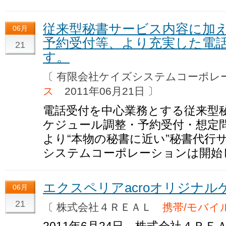
従来型秘書サービス内容に加
06月
予約受付等、より充実した電
21
す。
〔 有限会社ケイズシステムコーポ
ス
2011年06月21日 〕
電話受付を中心業務とする従来型
ケジュール調整・予約受付・想定
より“本物の秘書に近い”秘書代行
システムコーポレーションは開始
エクスペリアacroオリジナル
06月
21
〔 株式会社４ＲＥＡＬ
携帯/モバイ