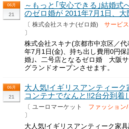
～もっと｢安心できる｣結婚式
06月
のゼロ婚が 2011年7月1日、
21
〔 株式会社スキナ(ゼロ婚)
サービス
〕
株式会社スキナ(京都市中京区／代表
年7月1日(金)、持ち出し費用0円
婚｣、二号店となるゼロ婚 大阪
グランドオープンさせます。
大人気!イギリスアンティーク
06月
コンテナでなんと!!2台分到着
21
〔 ユーロマーケット
ファッション
〕
大人気!イギリスアンティーク家