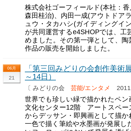
株式会社ゴーフィールド(本社：香
森田桂治)、内田一成(アウトドア
ュウ・タカハシ(ガイディングイ
が共同運営するe4SHOPでは、
めました。その第一弾として、陶
作品の販売を開始しました。
「第三回みどりの会創作美術展」
06月
～14日）
21
〔 みどりの会
芸能/エンタメ
2011
世界でも珍しい緑で描かれたペン
文化センター12階 アートスペ
からデッサン・即興画として描か
一色で描く筆絵や水墨画が発展し