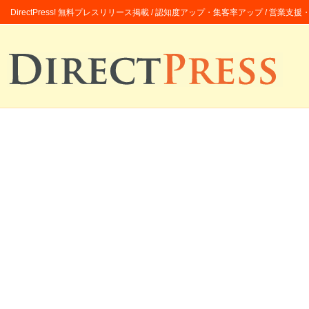
DirectPress! 無料プレスリリース掲載 / 認知度アップ・集客率アップ / 営業支