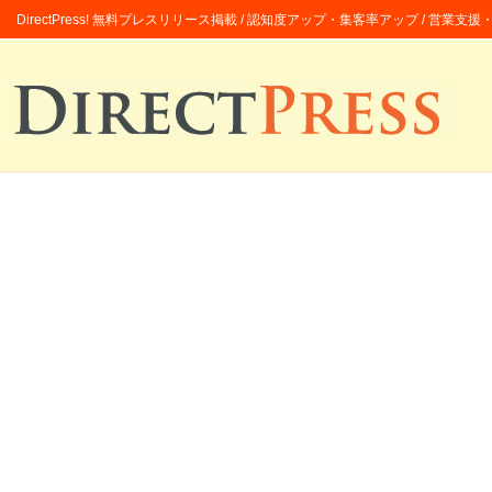
DirectPress! 無料プレスリリース掲載 / 認知度アップ・集客率アップ / 営業支