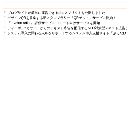
ブログサイトが簡単に運営できるphpスプリクトを公開しました
デザインQRを収集する新スタンプラリー「QRゲット」サービス開始！
『loveinn artist』 評価サービス、iモード向けサービスを開始
ディーボ、5万サイトからのテキスト広告を配信するSEO対策型テキスト広告ソリ
システム導入に関わる人ををサポートするシステム導入支援サイト「ぷろなび