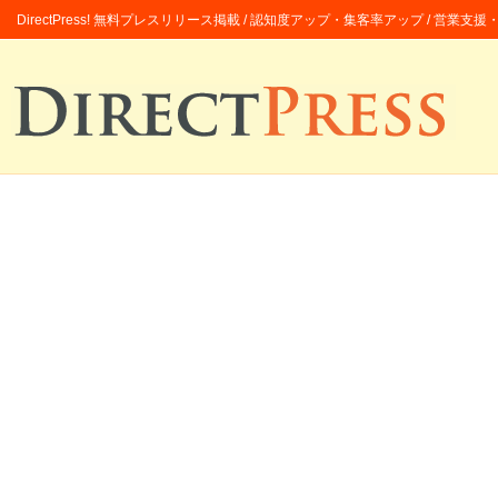
DirectPress! 無料プレスリリース掲載 / 認知度アップ・集客率アップ / 営業支