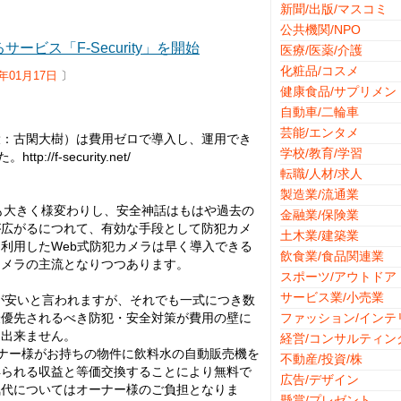
新聞/出版/マスコミ
公共機関/NPO
ビス「F-Security」を開始
医療/医薬/介護
化粧品/コスメ
8年01月17日
〕
健康食品/サプリメン
自動車/二輪車
芸能/エンタメ
役：古閑大樹）は費用ゼロで導入し、運用でき
学校/教育/学習
//f-security.net/
転職/人材/求人
製造業/流通業
も大きく様変わりし、安全神話はもはや過去の
金融業/保険業
が広がるにつれて、有効な手段として防犯カメ
土木業/建築業
利用したWeb式防犯カメラは早く導入できる
飲食業/食品関連業
カメラの主流となりつつあります。
スポーツ/アウトドア
サービス業/小売業
トが安いと言われますが、それでも一式につき数
最優先されるべき防犯・安全対策が費用の壁に
ファッション/インテ
は出来ません。
経営/コンサルティン
のオーナー様がお持ちの物件に飲料水の自動販売機を
不動産/投資/株
得られる収益と等価交換することにより無料で
広告/デザイン
気代についてはオーナー様のご負担となりま
懸賞/プレゼント