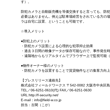
す）。
防犯カメラと自動販売機を等価交換すると言っても、防
必要はありません。例えば駐車場経営をされている方の
ラは自宅に設置、ということも可能です。
☆導入メリット
●防犯上のメリット
・防犯カメラ設置による心理的な犯罪抑止効果
・過去３日間の映像データが保存可能なので、事件発生
・遠隔地からもリアルタイムでブラウザー上で監視可能
●物件オーナー様のメリット
・防犯カメラを設置することで賃貸物件などの集客力向
【プレスリリース連絡先】
株式会社フィールドワークス 〒542-0082 大阪市中央
TEL／06-6251-0610(代) FAX／06-6251-0630
URL:http://f-security.net/
E-mail：info@field-w.co.jp
担当：古閑（こが）