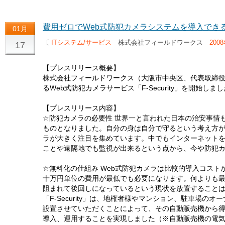
費用ゼロでWeb式防犯カメラシステムを導入できるサー
01月
〔
ITシステム/サービス
株式会社フィールドワークス
200
17
【プレスリリース概要】
株式会社フィールドワークス（大阪市中央区、代表取締
るWeb式防犯カメラサービス「F-Security」を開始しました。http:
【プレスリリース内容】
☆防犯カメラの必要性 世界一と言われた日本の治安事情
ものとなりました。自分の身は自分で守るという考え方
ラが大きく注目を集めています。中でもインターネットを
ことや遠隔地でも監視が出来るという点から、今や防犯
☆無料化の仕組み Web式防犯カメラは比較的導入コス
十万円単位の費用が最低でも必要になります。何よりも
阻まれて後回しになっているという現状を放置すること
「F-Security」は、地権者様やマンション、駐車場
設置させていただくことによって、その自動販売機から
導入、運用することを実現しました（※自動販売機の電