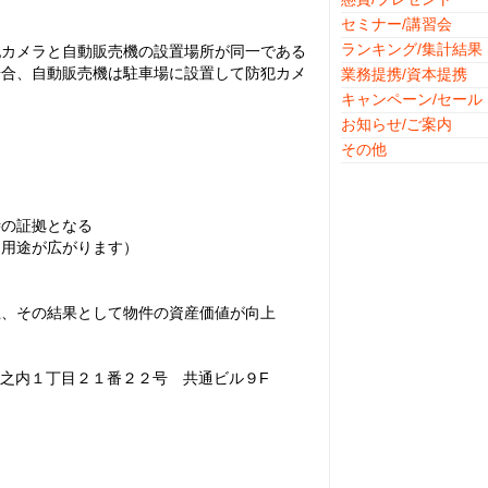
セミナー/講習会
ランキング/集計結果
犯カメラと自動販売機の設置場所が同一である
場合、自動販売機は駐車場に設置して防犯カメ
業務提携/資本提携
キャンペーン/セール
お知らせ/ご案内
その他
時の証拠となる
（用途が広がります）
上、その結果として物件の資産価値が向上
区島之内１丁目２１番２２号 共通ビル９F