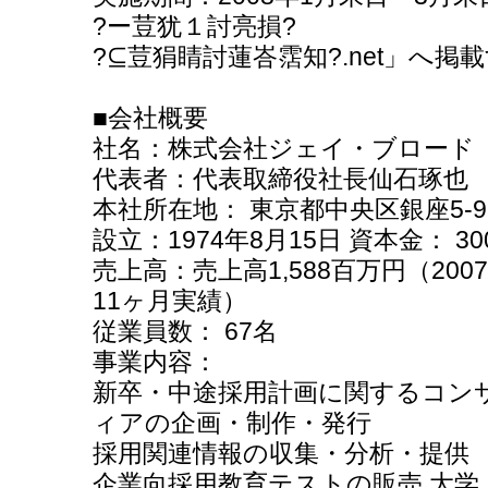
?ー荳犹１討亮損?
?⊆荳狷睛討蓮峇霑知?.net」へ掲
■会社概要
社名：株式会社ジェイ・ブロード
代表者：代表取締役社長仙石琢也
本社所在地： 東京都中央区銀座5-9-
設立：1974年8月15日 資本金： 3
売上高：売上高1,588百万円（20
11ヶ月実績）
従業員数： 67名
事業内容：
新卒・中途採用計画に関するコン
ィアの企画・制作・発行
採用関連情報の収集・分析・提供
企業向採用教育テストの販売 大学