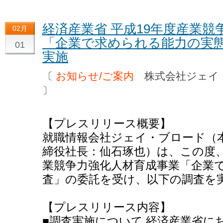
経済産業省 平成19年度産業
02月
「企業で求められる能力の実
01
実施
〔
お知らせ/ご案内
株式会社ジェイ
〕
【プレスリリース概要】
就職情報会社ジェイ・ブロード（
締役社長：仙石琢也）は、この度、
業競争力強化人材育成事業「企業
査」の委託を受け、以下の調査を
【プレスリリース内容】
■調査実施について 経済産業省に