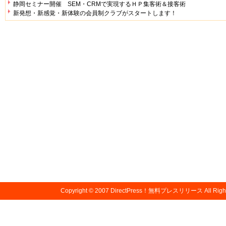
静岡セミナー開催 SEM・CRMで実現するＨＰ集客術＆接客術
新発想・新感覚・新体験の会員制クラブがスタートします！
Copyright © 2007
DirectPress！無料プレスリリース
All Righ