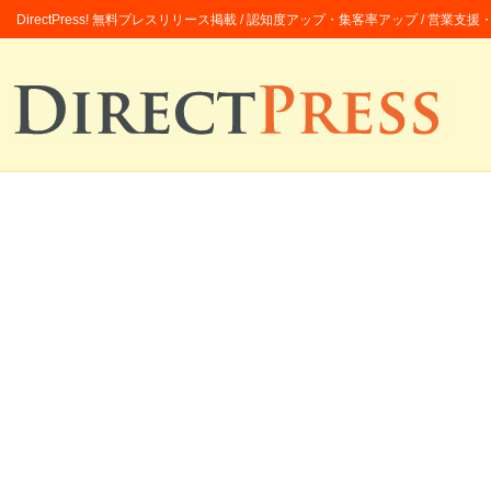
DirectPress! 無料プレスリリース掲載 / 認知度アップ・集客率アップ / 営業支