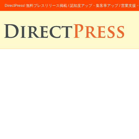
DirectPress! 無料プレスリリース掲載 / 認知度アップ・集客率アップ / 営業支