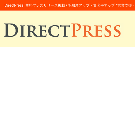
DirectPress! 無料プレスリリース掲載 / 認知度アップ・集客率アップ / 営業支