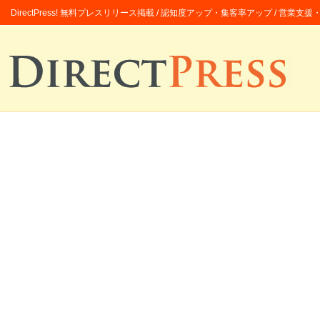
DirectPress! 無料プレスリリース掲載 / 認知度アップ・集客率アップ / 営業支