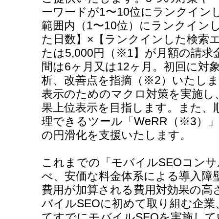
ーワードが1〜10位にランクイン
範囲内（1〜10位）にランクイン
た日数】×【ランクインした検索エン
たは5,000円（※1】が月額の請
間は6ヶ月又は12ヶ月。初回に対
析、改善点を指摘（※2）いたし
表示のためのマクロ対策を実施し
果上位表示を目指します。また、
理できるツール「WeRR（※3）」
の円滑化を支援いたします。
これまでの「モバイルSEOコン
べ、安価な料金体系による導入障
費用が加算される費用対効果の高
バイルSEOに初めて取り組む企業
てすでにモバイルSEOを実施し