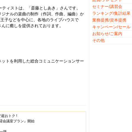
セミナー/講習会
るアーティストは、「斎藤としあき」さんです。
ランキング/集計結果
リジナルの楽曲の制作（作詞、作曲、編曲）か
八王子などを中心に、各地のライブハウスで
業務提携/資本提携
さんに癒しを提供されております。
キャンペーン/セール
お知らせ/ご案内
その他
ットを利用した総合コミュニケーションサー
で超おトク !
『貸会議室プラン』開始
一弾