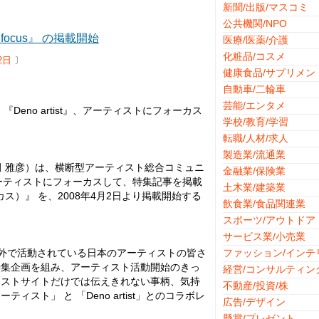
新聞/出版/マスコミ
公共機関/NPO
 focus』 の掲載開始
医療/医薬/介護
化粧品/コスメ
2日
〕
健康食品/サプリメン
自動車/二輪車
芸能/エンタメ
eno artist』、アーティストにフォーカス
学校/教育/学習
転職/人材/求人
製造業/流通業
楡田 雅彦）は、横断型アーティスト総合コミュニ
金融業/保険業
りのアーティストにフォーカスして、特集記事を掲載
土木業/建築業
ーカス）』 を、2008年4月2日より掲載開始する
飲食業/食品関連業
スポーツ/アウトドア
サービス業/小売業
済みの国内外で活動されている日本のアーティストの皆さ
ファッション/インテ
特集企画を組み、アーティスト活動開始のきっ
経営/コンサルティン
ィストサイトだけでは伝えきれない事柄、気持
不動産/投資/株
ト」 と 「Deno artist」とのコラボレ
広告/デザイン
懸賞/プレゼント