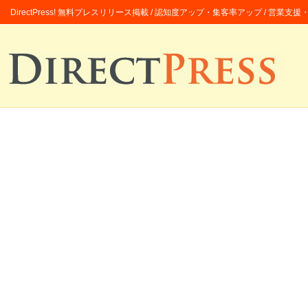
DirectPress! 無料プレスリリース掲載 / 認知度アップ・集客率アップ / 営業支