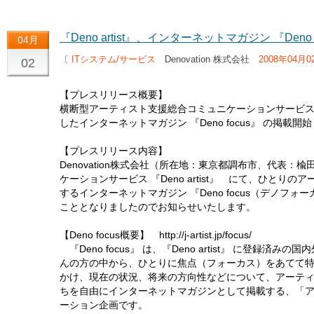
『Deno artist』、インターネットマガジン 『Deno
04月
〔
ITシステム/サービス
Denovation 株式会社
2008年04月0
02
【プレスリリース概要】
横断型アーティスト支援総合コミュニケーションサービス 『D
したインターネットマガジン 『Deno focus』 の掲載開始
【プレスリリース内容】
Denovation株式会社（所在地：東京都調布市、代表：
ケーションサービス 『Deno artist』 にて、ひと
するインターネットマガジン 『Deno focus（デノフォ
こととなりましたのでお知らせいたします。
【Deno focus概要】 http://j-artist.jp/focus/
『Deno focus』 は、『Deno artist』 に登録
んの方の中から、ひとりに焦点（フォーカス）をあてて
かけ、現在の状況、将来の方向性などについて、アーテ
ちを自由にインターネットマガジンとして掲載する、「アーティス
ーション企画です。