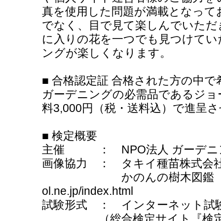
真を使用した問題が満載となって
でなく、目で見て楽しんでいただ
に入りの花を一つでも見つけてい
ングが楽しくなります。
■ 合格認定証 合格された方の中
ガーデニングの必需品であるジョ
料3,000円（税・送料込）で進呈
■ 検定概要
主催 ： NPO法人 ガーデニ
画像協力 ： タキイ種苗株式会社 http:/
かのんの樹木図鑑 http:
ol.ne.jp/index.html
試験形式 ： インターネット
（総合検定サイト『検定