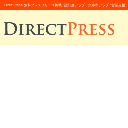
DirectPress! 無料プレスリリース掲載 / 認知度アップ・集客率アップ / 営業支