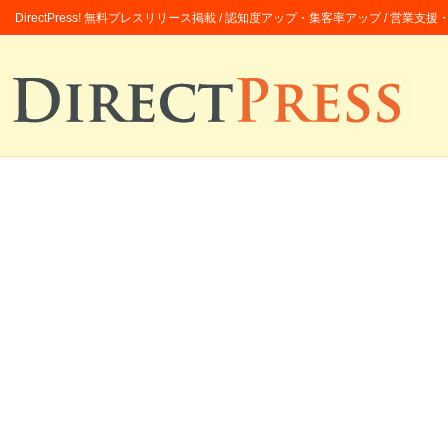
DirectPress! 無料プレスリリース掲載 / 認知度アップ・集客率アップ / 営業支