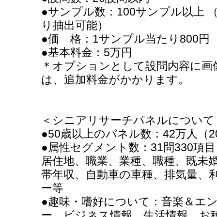
●サンプル数：100サンプル以上 
り抽出可能）
●価 格：1サンプル当たり800
●基本料金：5万円
＊オプションとして設問内容に画
は、追加料金がかかります。
＜シニアリサーチパネルについて
●50歳以上のパネル数：42万人（2
●属性セグメント数：31問330項
居住地、職業、業種、職種、既未
帯年収、自動車の車種、排気量、
ー等
●趣味・嗜好について：音楽＆エ
ー、ビジネス情報、生活情報、お稽