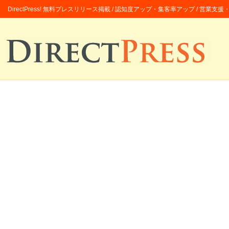
DirectPress! 無料プレスリリース掲載 / 認知度アップ・集客率アップ / 営業支