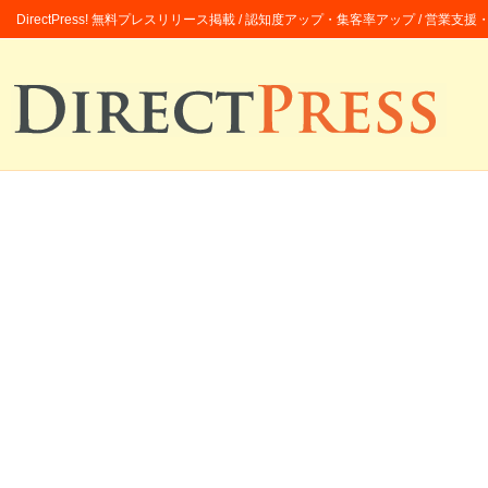
DirectPress! 無料プレスリリース掲載 / 認知度アップ・集客率アップ / 営業支