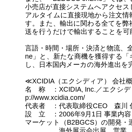
小売店が直接システムへアクセス
アルタイムに直接現地から注文情
す。また、輸出に関わる全てを弊
送を行うだけで輸出することを可
言語・時間・場所・決済と物流、全ての
ne」と、新たな商機を獲得する「
し、日本国内メーカの海外進出を
≪XCIDIA（エクシディア） 会社
名 称 ：XCIDIA, Inc.／エクシ
p://www.xcidia.com/
代表者 ：代表取締役CEO 森川
設 立 ：2006年9月1日 事業
マーケット（B2BGCS）の開発・
海外展示会出展、営業、受