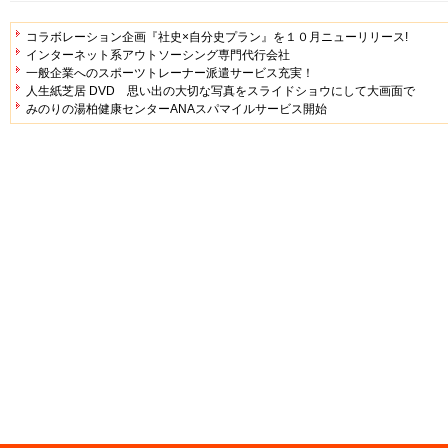
コラボレーション企画『社史×自分史プラン』を１０月ニューリリース!
インターネット系アウトソーシング専門代行会社
一般企業へのスポーツトレーナー派遣サービス充実！
人生紙芝居 DVD 思い出の大切な写真をスライドショウにして大画面で
みのりの湯柏健康センターANAスパマイルサービス開始