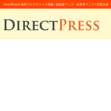
DirectPress! 無料プレスリリース掲載 / 認知度アップ・集客率アップ / 営業支