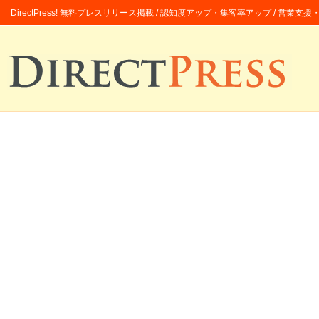
DirectPress! 無料プレスリリース掲載 / 認知度アップ・集客率アップ / 営業支