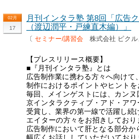
月刊インタラ塾 第8回「広告ク
02月
（渡辺潤平・戸練直木編）」
17
〔
セミナー/講習会
株式会社 ピク
【プレスリリース概要】
■『月刊インタラ塾』とは
広告制作業に携わる方々へ向けて
制作におけるポイントやヒントを
毎回、メインゲストには、カンヌ国際
京インタラクティブ・アド・アワ
受賞し、業界の第一線で活躍し続
エイターの方々をお招きしており
広告制作において肝となる部分から
幅広くお話ししていただいており