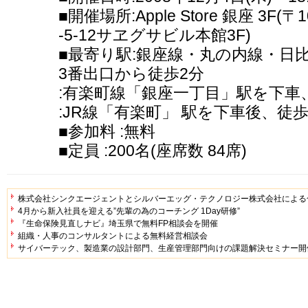
■開催場所:Apple Store 銀座 3F(
-5-12サヱグサビル本館3F)
■最寄り駅:銀座線・丸の内線・日
3番出口から徒歩2分
:有楽町線「銀座一丁目」駅を下車
:JR線「有楽町」 駅を下車後、徒歩
■参加料 :無料
■定員 :200名(座席数 84席)
株式会社シンクエージェントとシルバーエッグ・テクノロジー株式会社による
4月から新入社員を迎える”先輩の為のコーチング 1Day研修”
『生命保険見直しナビ』埼玉県で無料FP相談会を開催
組織・人事のコンサルタントによる無料経営相談会
サイバーテック、製造業の設計部門、生産管理部門向けの課題解決セミナー開