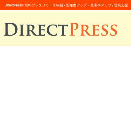
DirectPress! 無料プレスリリース掲載 / 認知度アップ・集客率アップ / 営業支