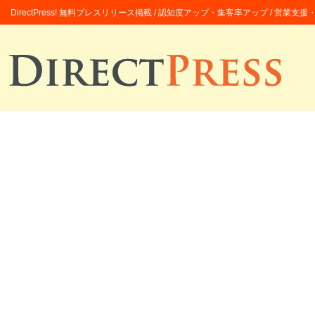
DirectPress! 無料プレスリリース掲載 / 認知度アップ・集客率アップ / 営業支