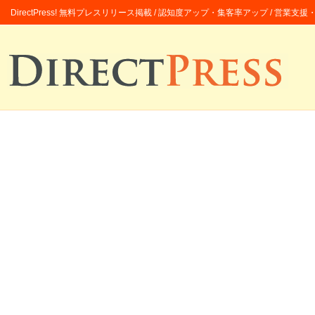
DirectPress! 無料プレスリリース掲載 / 認知度アップ・集客率アップ / 営業支