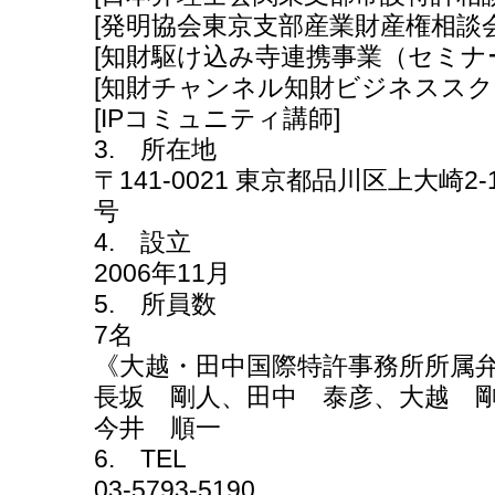
[発明協会東京支部産業財産権相談
[知財駆け込み寺連携事業（セミナ
[知財チャンネル知財ビジネススク
[IPコミュニティ講師]
3. 所在地
〒141-0021 東京都品川区上大崎2
号
4. 設立
2006年11月
5. 所員数
7名
《大越・田中国際特許事務所所属
長坂 剛人、田中 泰彦、大越 剛
今井 順一
6. TEL
03-5793-5190