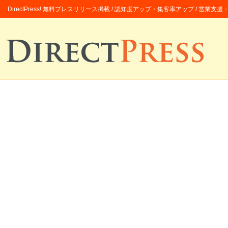
DirectPress! 無料プレスリリース掲載 / 認知度アップ・集客率アップ / 営業支