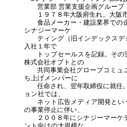
営業部 営業支援企画グループ 
１９７８年大阪府生れ。大阪市
食品メーカー・建設業界での企
シナジーマーケ
ティング（旧インデックスデジ
入社１年で
トップセールスを記録。その実
株式会社オプトとの
共同事業会社グローブコミュニ
ち上げメンバーに
任命され、翌年取締役に就任。
ョン社では、
ネット広告メディア開発という
の事業停止に伴い、
２００８年にシナジーマーケテ
ント向けの大規模な