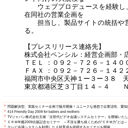
ウェブプロデュースを経験し、
在同社の営業企画を
担当し、製品サイトの統括や営
る。
【プレスリリース連絡先】
株式会社ペンシル：経営企画部・
ＴＥＬ ：０９２－７２６－１４０
ＦＡＸ ：０９２－７２６－１４２
福岡市中央区天神１ー３ー３８ 
東京都港区芝３丁目１４－４ Ｎ
問題解決型、実践セミナー企画で隔月開催！ユニークな発想で企業活性、愛知
414 Friendly Day 2009 for babies and mothers
TVジャパン株式会社主催「次世代ビデオ会議システムセミナー」を開催いた
ＣＲＭ年鑑2009出版記念セミナー ～不況を勝ち抜くための“ＣＲＭ力”とは～
テレビ会議システムを利用した人財育成を提唱するセミナーを開催