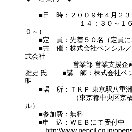
■日 時：２００９年４月２３
１４：３０～１６：３０
０～）
■定 員：先着５０名（定員に
■共 催：株式会社ペンシル／
式会社
営業部 営業支援企画グル
雅史 氏 ■講 師：株式会社ペ
明
■場 所：ＴＫＰ 東京駅八重洲
（東京都中央区京橋２ー９
ル）
■参加費：無料
■申 込：ＷＥＢにて受付中
http://www.pencil.co.jp/opens