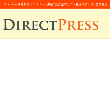
DirectPress! 無料プレスリリース掲載 / 認知度アップ・集客率アップ / 営業支