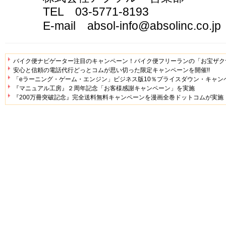
TEL 03-5771-8193
E-mail absol-info@absolinc.co.jp
バイク便ナビゲーター注目のキャンペーン！バイク便フリーランの「お宝ザク
安心と信頼の電話代行どっとコムが思い切った限定キャンペーンを開催!!
「eラーニング・ゲーム・エンジン」ビジネス版10％プライスダウン・キャン
『マニュアル工房』２周年記念「お客様感謝キャンペーン」を実施
『200万冊突破記念』完全送料無料キャンペーンを漫画全巻ドットコムが実施