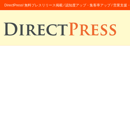
DirectPress! 無料プレスリリース掲載 / 認知度アップ・集客率アップ / 営業支