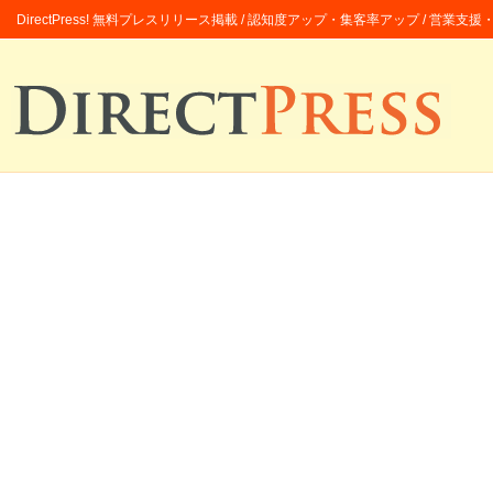
DirectPress! 無料プレスリリース掲載 / 認知度アップ・集客率アップ / 営業支