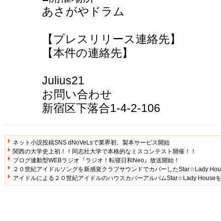
あさがやドラム
【プレスリリース連絡先】
【本件の連絡先】
Julius21
お問い合わせ
新宿区下落合1-4-2-106
ネット小説投稿SNS dNoVeLsで業界初、製本サービス開始
関西の大学史上初！！同志社大学で本格的なミスコンテスト開催！！
ブログ連動型WEBラジオ『ラジオ！転寝日和Neo』放送開始！
２０世紀アイドルソングを新感覚クラブサウンドでカバーしたStar☆Lady Hou
アイドルによる２０世紀アイドルのハウスカバーアルバムStar☆Lady House